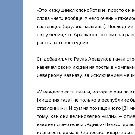
«Это кажущееся спокойствие, просто он не 
слова «нет» вообще. У него очень «тяжело
настоящее (оружие, машины). Последние 
окружения, что Арашуков готовит загранпа
рассказал собеседник.
Он добавил, что Рауль Арашуков начал ст
назначая своих людей на посты в компан
Северному Кавказу, за исключением Чечн
«У каждого есть планы, которые они по э
[хищения газа] не только в республике бы
ставленники. И сумма похищенного [31 ми
тому, как они великолепно жили», — отме
владеет спа-отелем «Адиюх-Пэлас», домом
клана есть дома в Черкесске, квартиры в