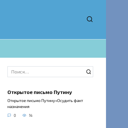
Search
for:
Открытое письмо Путину
Открытое письмо Путину«Осудить факт
назначения
0
14