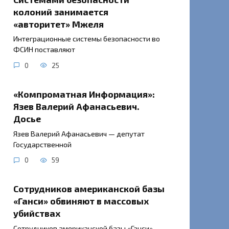
колоний занимается
«авторитет» Мжеля
Интеграционные системы безопасности во
ФСИН поставляют
0
25
«Компроматная Информация»:
Язев Валерий Афанасьевич.
Досье
Язев Валерий Афанасьевич — депутат
Государственной
0
59
Сотрудников американской базы
«Ганси» обвиняют в массовых
убийствах
Сотрудников американской базы «Ганси»