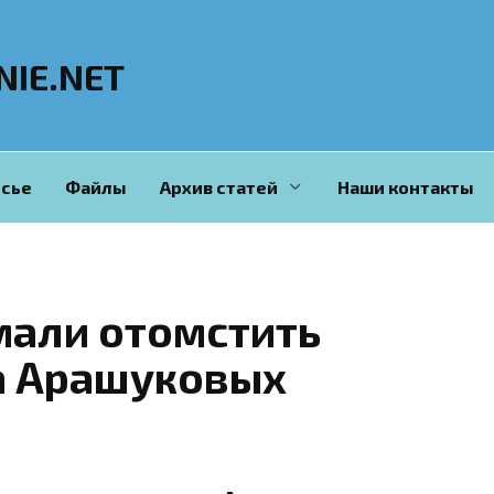
NIE.NET
сье
Файлы
Архив статей
Наши контакты
мали отомстить
а Арашуковых