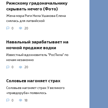
Рижскому градоначальнику
скрывать нечего (Фото)
Жена мэра Риги Нила Ушакова Елена
снялась для латвийской
0
20
Навальный зарабатывает на
ночной продаже водки
Известный вдохновитель "РосПила" по
ночам незаконно
0
20
Соловьев нагоняет страх
Соловьев нагоняет страх У великого
«правдоруба» появилось
0
18