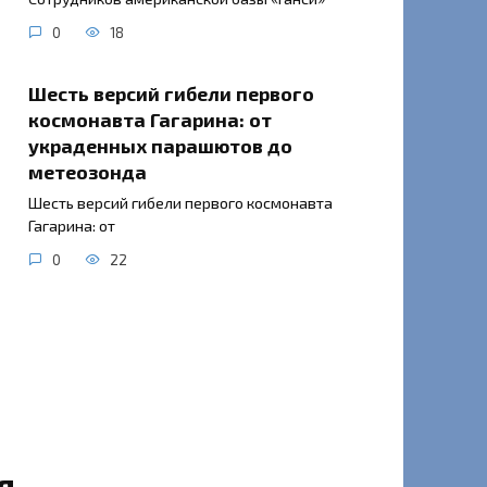
0
18
Шесть версий гибели первого
космонавта Гагарина: от
украденных парашютов до
метеозонда
Шесть версий гибели первого космонавта
Гагарина: от
0
22
я