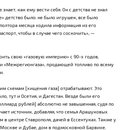
знает, как ему вести себя. Он с детства не знал
е» детство было: не было игрушек, все было
полтора месяца ходила информация из его
спорт, чтобы в случае чего соскочить», —
роить свою «газовую империю» с 90-х годов,
ии «Межрегионгаза», продающей топливо по всему
и.
тим схемам [хищения газа] отрабатывают. Это
ло, тут и Осетия, и Дагестан. Везде были его
ллиард рублей] абсолютно не завышенная, судя по
чает источник, добавляя, что семья Арашуковых
 в центре Ставрополя, дачей в Ессентуках. Также у
 Москве и Дубае, дом в подмосковной Барвихе.