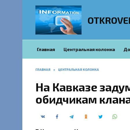
Перейти
к
содержанию
OTKROVE
Главная
Центральная колонка
До
ГЛАВНАЯ
»
ЦЕНТРАЛЬНАЯ КОЛОНКА
На Кавказе заду
обидчикам клан