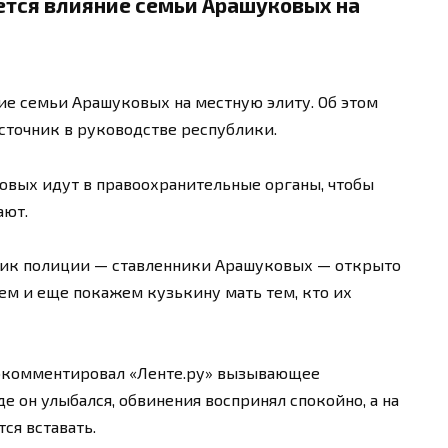
ется влияние семьи Арашуковых на
ие семьи Арашуковых на местную элиту. Об этом
сточник в руководстве республики.
ковых идут в правоохранительные органы, чтобы
ают.
ник полиции — ставленники Арашуковых — открыто
жем и еще покажем кузькину мать тем, кто их
окомментировал «Ленте.ру» вызывающее
е он улыбался, обвинения воспринял спокойно, а на
тся вставать.