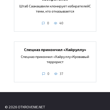
Штаб Саакашвили клонирует избирателейС
теми, кто отказывается
0
40
Спецназ прикончил «Хайруллу»
Спецназ прикончил «Хайруллу»Кровавый
террорист
0
37
© 2026 OTKROVENIE.NET