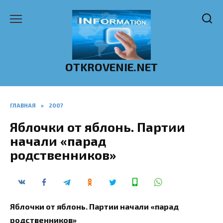
Перейти
к
содержанию
OTKROVENIE.NET
ГЛАВНАЯ
»
2007
Яблочки от яблонь. Партии
начали «парад
родственников»
Яблочки от яблонь. Партии начали «парад
родственников»