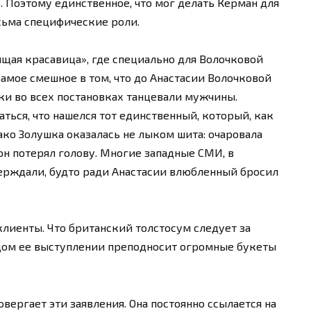
. Поэтому единственное, что мог делать Керман для
есьма специфические роли.
ящая красавица», где специально для Волочковой
Самое смешное в том, что до Анастасии Волочковой
и во всех постановках танцевали мужчины.
ваться, что нашелся тот единственный, который, как
ако Золушка оказалась не лыком шита: очаровала
он потерял голову. Многие западные СМИ, в
тверждали, будто ради Анастасии влюбленный бросил
клиенты. Что британский толстосум следует за
ждом ее выступлении преподносит огромные букеты
овергает эти заявления. Она постоянно ссылается на