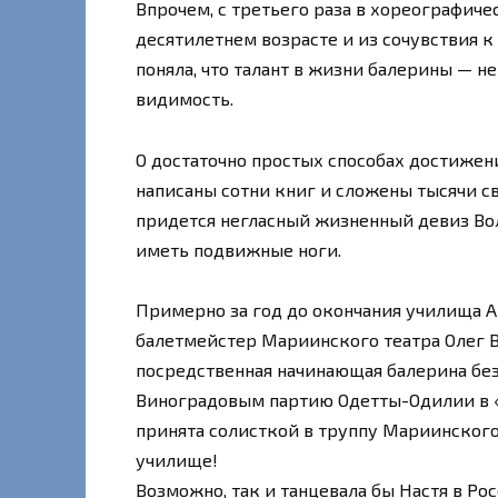
Впрочем, с третьего раза в хореографиче
десятилетнем возрасте и из сочувствия к
поняла, что талант в жизни балерины — н
видимость.
О достаточно простых способах достиже
написаны сотни книг и сложены тысячи св
придется негласный жизненный девиз Вол
иметь подвижные ноги.
Примерно за год до окончания училища 
балетмейстер Мариинского театра Олег Ви
посредственная начинающая балерина бе
Виноградовым партию Одетты-Одилии в «Л
принята солисткой в труппу Мариинского 
училище!
Возможно, так и танцевала бы Настя в Ро