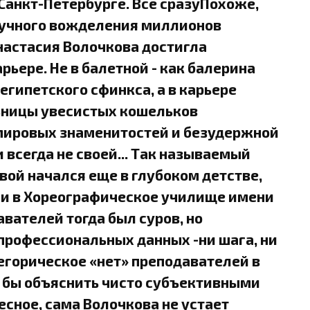
 Санкт-Петербурге. Все сразуПохоже,
ручного вожделения миллионов
настасия Волочкова достигла
ьере. Не в балетной - как балерина
египетского сфинкса, а в карьере
ницы увесистых кошельков
мировых знаменитостей и безудержной
всегда не своей... Так называемый
вой начался еще в глубоком детстве,
яли в Хореографическое училище имени
авателей тогда был суров, но
 профессиональных данных -ни шага, ни
егорическое «нет» преподавателей в
 бы объяснить чисто субъективными
есное, сама Волочкова не устает