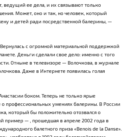
т, ведущий ее дела, и их связывают только
ния. Может, оно и так, но человек, который
ену и детей ради посредственной балерины, —
. Вернулась с огромной материальной поддержкой
анете. Деньги сделали свое дело: именно с того
сти. Отныне в телевизоре — Волочкова, в журнале
олочкова. Даже в Интернете появилась голая
Анастасии боком. Теперь не только ярые
 о профессиональных умениях балерины. В России
ика, который бы положительно отозвался о
й пример — , прошедшая в апреле 2002 года в
ународного балетного приза «Benois de la Danse».
ар», изобретена в 1992 году балетмейстером