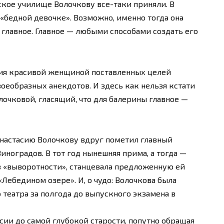
ское училище Волочкову все-таки приняли. В
 «бедной девочке». Возможно, именно тогда она
е главное. Главное — любыми способами создать его
ния красивой женщиной поставленных целей
оеобразных анекдотов. И здесь как нельзя кстати
очковой, гласящий, что для балерины главное —
Анастасию Волочкову вдруг пометил главный
ноградов. В тот год нынешняя прима, а тогда —
з «выворотности», станцевала предложенную ей
ебедином озере». И, о чудо: Волочкова была
театра за полгода до выпускного экзамена в
ссии до самой глубокой старости, попутно обращая