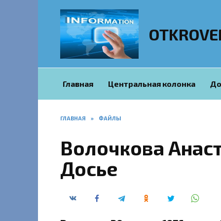
Перейти
к
содержанию
OTKROVE
Главная
Центральная колонка
До
ГЛАВНАЯ
»
ФАЙЛЫ
Волочкова Анаст
Досье