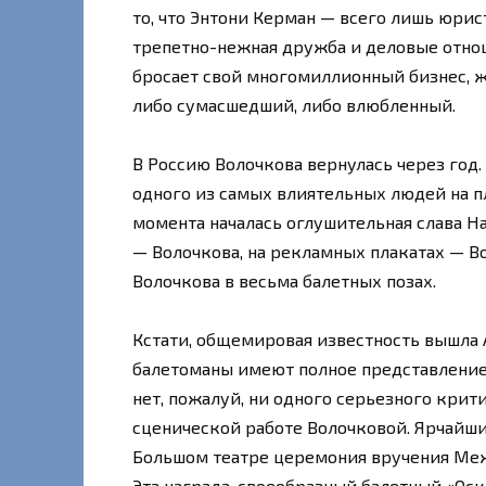
то, что Энтони Керман — всего лишь юрис
трепетно-нежная дружба и деловые отноше
бросает свой многомиллионный бизнес, ж
либо сумасшедший, либо влюбленный.
В Россию Волочкова вернулась через год
одного из самых влиятельных людей на пл
момента началась оглушительная слава На
— Волочкова, на рекламных плакатах — В
Волочкова в весьма балетных позах.
Кстати, общемировая известность вышла 
балетоманы имеют полное представление
нет, пожалуй, ни одного серьезного крит
сценической работе Волочковой. Ярчайши
Большом театре церемония вручения Межд
Эта награда, своеобразный балетный «Оск