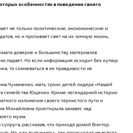
оторых особенностях в поведении своего
ает не только политические, экономические и
тов, но и проливает свет на их личную жизнь,
ромата доверие к большинству материалов
но падает. Но если информация исходит без купюр
ика, то сомневаться в ее правдивости не
ина Чумаченко, мать троих детей лидера «Нашей
ыта семейства Ющенко. Кроме легендарной истории
аткого изложения своего тернистого пути к
на Михайловна приоткрыла занавес над
воего мужа.
 супруга, рассказав, что приходя домой Виктор
ую. Но, как выяснилось, так происходит не всегда.