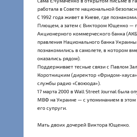
Сама Е.Чумаченко в открытом письме в газе
работала в Совете национальной безопасно
С 1992 года живет в Киеве, где познаком
Плющем, а затем с Виктором Ющенко — 
Акционерного коммерческого банка (АКБ
правления Национального банка Украины 
познакомились в самолете, в котором вме
оказались рядом).
Поддерживает тесные связи с Павлом За
Коротницким (директор «Фридом-хауса»
службы радио «Своюода»).
17 марта 2000 в Wall Street Journal была
МВФ на Украине — с упоминанием в этом
его супруги.
Мать двоих дочерей Виктора Ющенко.