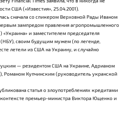
ту Financial Times заявила, что в никогда не
сти США («Известия», 25.04.2001).
илась сначала со спикером Верховной Рады Иваном
первым зампредом правления агропромышленного
) «Украина» и заместителем председателя
(НБУ), своим будущим мужем (по легенде,
сте летели из США на Украину, и случайно
луцким — резидентом США на Украине, Адрианом
), Романом Купчинским (руководитель укранской
 опубликована статья о злоупотреблениях кредитами
 контексте премьер-министра Виктора Ющенко и