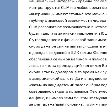
национальные интересы Украины, поскол
контролируются США и в любое время мог
«американцы имеют столько, что можно н
глубину финансовой зависимости лидера 
США располагают возможностью выступат
будет «дергать за нитки» марионетки Ющ
С утверждением о финансовой зависимос
скоро даже он сам не пытается сделать э
о доходах, поданной в ЦИК самим Ющенко (
обеспечения семьи он целиком и полност
лишь то, что за предыдущий год вклад В
около 7 тысяч долларов, в то время как 
в американской валюте. Да и в имуществ
«заем» на кандидатский залог он брал п
совершенно открыто признался. Фактичес
альфонс, и нимало этим фактом не смущая
за счет дражайшей половины, то ли – ти