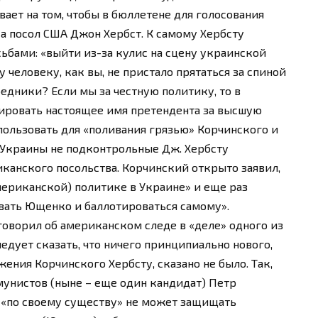
вает на том, чтобы в бюллетене для голосования
а посол США Джон Хербст. К самому Хербсту
ьбами: «выйти из-за кулис на сцену украинской
человеку, как вы, не пристало прятаться за спиной
едники? Если мы за честную политику, то в
ровать настоящее имя претендента за высшую
использовать для «поливания грязью» Корчинского и
 Украины не подконтрольные Дж. Хербсту
иканского посольства. Корчинский открыто заявил,
мериканской) политике в Украине» и еще раз
вать Ющенко и баллотироваться самому».
говорил об американском следе в «деле» одного из
едует сказать, что ничего принципиально нового,
жения Корчинского Хербсту, сказано не было. Так,
унистов (ныне – еще один кандидат) Петр
 «по своему существу» не может защищать