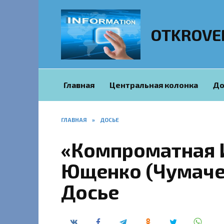
Перейти
к
содержанию
OTKROVE
Главная
Центральная колонка
До
ГЛАВНАЯ
»
ДОСЬЕ
«Компроматная 
Ющенко (Чумачен
Досье