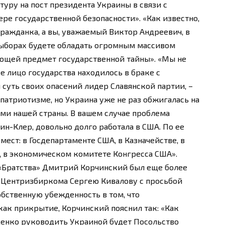
туру на пост президента Украины в связи с
ре государственной безопасности». «Как известно,
гражданка, а вы, уважаемый Виктор Андреевич, в
выборах будете обладать огромным массивом
ющей предмет государственной тайны». «Мы не
е лицо государства находилось в браке с
 суть своих опасений лидер Славянской партии, –
патриотизме, но Украина уже не раз обжигалась на
ми нашей страны. В вашем случае проблема
рин-Клер, довольно долго работала в США. По ее
мест: в Госдепартаменте США, в Казначействе, в
, в экономическом комитете Конгресса США».
 «Братства» Дмитрий Корчинский был еще более
ю Центризбиркома Сергею Кивалову с просьбой
бственную убежденность в том, что
к прикрытие, Корчинский пояснил так: «Как
щенко руководить Украиной будет Посольство