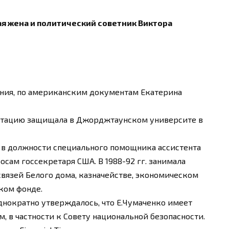
я жена и политический советник Виктора
ния, по американским документам Екатерина
ертацию защищала в Джорджтаунском университе в
те в должности специального помощника ассистента
сам госсекретаря США. В 1988-92 гг. занимала
вязей Белого дома, казначействе, экономическом
ком фонде.
днократно утверждалось, что Е.Чумаченко имеет
 в частности к Совету национальной безопасности.