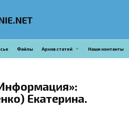
NIE.NET
сье
Файлы
Архив статей
Наши контакты
Информация»:
ко) Екатерина.