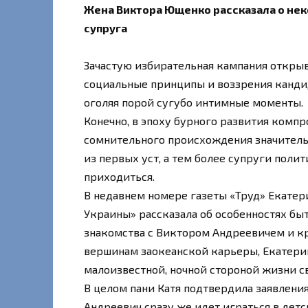
Жена Виктора Ющенко рассказала о нек
супруга
Зачастую избирательная кампания открыв
социальные принципы и воззрения кандида
оголяя порой сугубо интимные моменты.
Конечно, в эпоху бурного развития комп
сомнительного происхождения значитель
из первых уст, а тем более супруги полит
приходиться.
В недавнем номере газеты «Труд» Екатер
Украины» рассказала об особенностях б
знакомства с Виктором Андреевичем и кр
вершинам заокеанской карьеры, Екатери
малоизвестной, ночной стороной жизни с
В целом пани Катя подтвердила заявления
Андреевич сразу же идет играться в детск