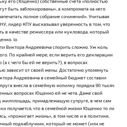
ьку его (Ющенко) собственные счета «полностью
ут быть заблокированы», а компромата на него
апечатать полное собрание сочинений». Учитывая
НУ, лидер КПУ высказывал уверенность в том, что
ь в качестве режиссера или кукловода, который
енко. lo
ти Виктора Андреевича спорить сложно. Уж коль
того. По крайней мере, если верить его декларации
а с чего бы ей не верить?), в вопросах
ью зависит от своей жены. Достаточно упомянуть
иктора Андреевича в семейный бюджет составил
супруга внесла в семейную копилку порядка 90 тысяч
енных вопросах Ющенко ей не чета. Даже свой
од жилплощадь, принадлежащую супруге, в чем сам
ки получается, что в семейной жизни Ющенко то ли
сь, «прожигает жизнь», в том числе и в политике,
пичный подкаблучник, который не может (или не