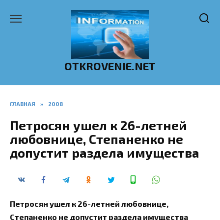
Перейти
к
содержанию
OTKROVENIE.NET
ГЛАВНАЯ
»
2008
Петросян ушел к 26-летней
любовнице, Степаненко не
допустит раздела имущества
Петросян ушел к 26-летней любовнице,
Степаненко не допустит раздела имущества