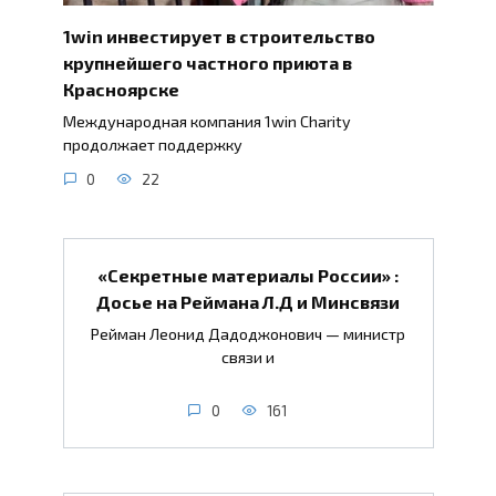
1win инвестирует в строительство
крупнейшего частного приюта в
Красноярске
Международная компания 1win Charity
продолжает поддержку
0
22
«Секретные материалы России» :
Досье на Реймана Л.Д и Минсвязи
Рейман Леонид Дадоджонович — министр
связи и
0
161