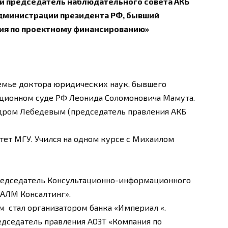
 председатель наблюдательного совета АКБ
дминистрации президента РФ, бывший
ия по проектному финансированию»
 семье доктора юридических наук, бывшего
уционном суде РФ Леонида Соломоновича Мамута.
ндром Лебедевым (председатель правления АКБ
тет МГУ. Учился на одном курсе с Михаилом
 председатель Консультационно-информационного
«АЛМ Консалтинг».
м стал организатором банка «Империал «.
редседатель правления АОЗТ «Компания по