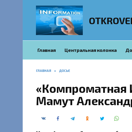
Перейти
к
содержанию
OTKROVE
Главная
Центральная колонка
До
ГЛАВНАЯ
»
ДОСЬЕ
«Компроматная 
Мамут Александ