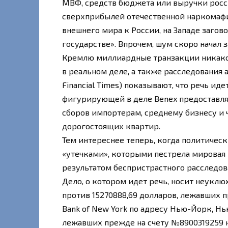
МВФ, средств бюджета или выручки росс
сверхприбылей отечественной наркомафи
внешнего мира к России, на Западе заго
государстве». Впрочем, шум скоро начал 
Кремлю миллиардные транзакции никако
в реальном деле, а также расследования
Financial Times) показывают, что речь и
фигурирующей в деле Benex предоставлял
сборов импортерам, среднему бизнесу и 
дорогостоящих квартир.
Тем интереснее теперь, когда политическ
«утечками», которыми пестрела мировая п
результатом беспристрастного расследов
Дело, о котором идет речь, носит неукл
против 15270888,69 долларов, лежавших п
Bank of New York по адресу Нью-Йорк, Нью
лежавших прежде на счету №8900319259 н