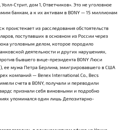
Уолл-Стрит, дом 1, Ответчиков». Это не уголовное
самим банкам, а к их активам в BONY — 15 миллионам
ск проистекает из расследования обстоятельств
ларов, поступавших в основном из России через
 пока уголовным делом, которое породило
банковской деятельности и других нарушениях,
 против бывшего вице-президента BONY Люси
, ее мужа Петра Берлина, эмигрировавшего в США
рех компаний — Benex International Co., Becs
рые имели счета в BONY, получали и переводили
двардс признали себя виновными и подробно
аниях упоминался один лишь Депозитарно-
 располагались в однокомнатном офисе на Квинс-