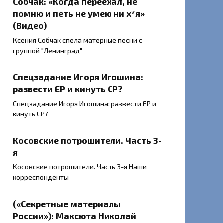
Собчак: «Когда переехал, не
помню и петь не умею ни х*я»
(Видео)
Ксения Собчак спела матерные песни с
группой "Ленинград"
Спецзадание Игоря Игошина:
развести ЕР и кинуть СР?
Спецзадание Игоря Игошина: развести ЕР и
кинуть СР?
Косовские потрошители. Часть 3-
я
Косовские потрошители. Часть 3-я Наши
корреспонденты
(«Секретные материалы
России»): Максюта Николай