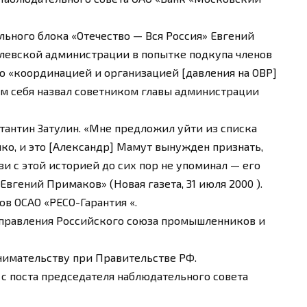
льного блока «Отечество — Вся Россия» Евгений
левской администрации в попытке подкупа членов
то «координацией и организацией [давления на ОВР]
ам себя назвал советником главы администрации
тантин Затулин. «Мне предложил уйти из списка
о, и это [Александр] Мамут вынужден признать,
язи с этой историей до сих пор не упоминал — его
вгений Примаков» (Новая газета, 31 июля 2000 ).
ов ОСАО «РЕСО-Гарантия «.
о правления Российского союза промышленников и
инимательству при Правительстве РФ.
е с поста председателя наблюдательного совета