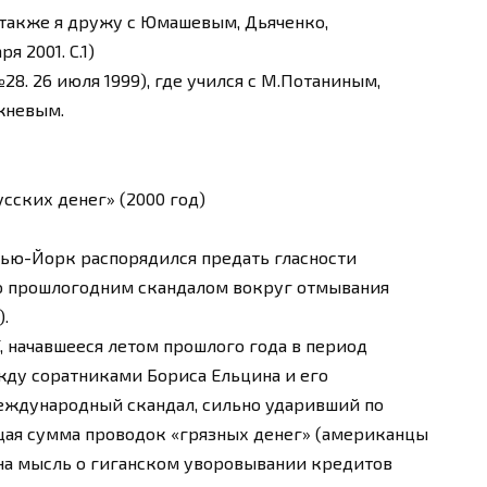
 также я дружу с Юмашевым, Дьяченко,
 2001. С.1)
. 26 июля 1999), где учился с М.Потаниным,
жневым.
сских денег» (2000 год)
Нью-Йорк распорядился предать гласности
о прошлогодним скандалом вокруг отмывания
).
, начавшееся летом прошлого года в период
жду соратниками Бориса Ельцина и его
еждународный скандал, сильно ударивший по
щая сумма проводок «грязных денег» (американцы
а на мысль о гиганском уворовывании кредитов