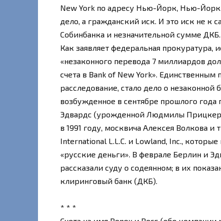
New York по адресу Нью-Йорк, Нью-Йорк, 
дело, а гражданский иск. И это иск не к 
Собинбанка и незначительной сумме ДКБ.
Как заявляет федеральная прокуратура, и
«незаконного перевода 7 миллиардов дол
счета в Bank of New York». Единственным
расследование, стало дело о незаконной 
возбужденное в сентябре прошлого года
Эдвардс (урожденной Людмилы Прицкер)
в 1991 году, москвича Алексея Волкова и т
International L.L.C. и Lowland, Inc., кото
«русские деньги». В феврале Берлин и Э
рассказали суду о содеянном; в их показ
клиринговый банк (ДКБ).
* * *
Счета на имя Benex и Becs (обе компании