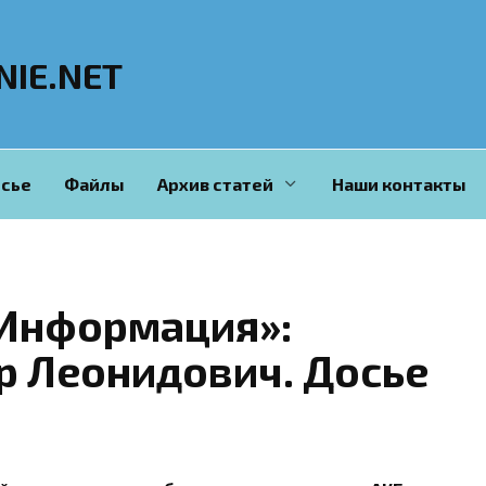
NIE.NET
сье
Файлы
Архив статей
Наши контакты
Информация»:
р Леонидович. Досье