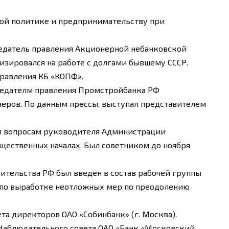
ной политике и предпринимательству при
дседатель правления Акционерной небанковской
зировался на работе с долгами бывшему СССР.
Правления КБ «КОПФ».
дседателм правления Промстройбанка РФ
еров. По данным прессы, выступал представителем
им вопросам руководителя Администрации
бщественных началах. Был советником до ноября
вительства РФ был введен в состав рабочей группы
Ф по выработке неотложных мер по преодолению
вета директоров ОАО «Собинбанк» (г. Москва).
в Наблюдательного совета ОАО «Банк «Московский