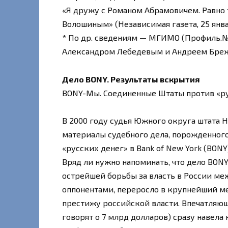
«Я дружу с Романом Абрамовичем. Равно
Волошиным» (Независимая газета, 25 января
* По др. сведениям — МГИМО (Профиль.№28
Александром Лебедевым и Андреем Бре
Дело BONY. Результаты вскрытия
BONY-Mы. Соединенные Штаты против «ру
В 2000 году судья Южного округа штата 
материалы судебного дела, порожденног
«русских денег» в Bank of New York (BONY
Вряд ли нужно напоминать, что дело BONY
острейшей борьбы за власть в России ме
оппонентами, переросло в крупнейший м
престижу российской власти. Впечатляю
говорят о 7 млрд долларов) сразу навел