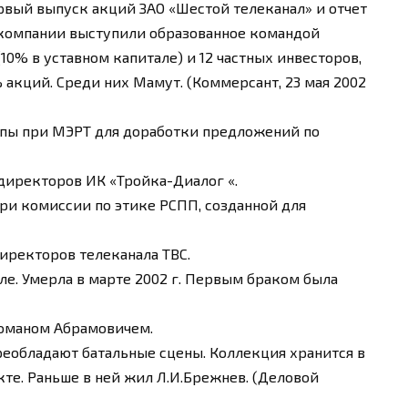
ервый выпуск акций ЗАО «Шестой телеканал» и отчет
 компании выступили образованное командой
10% в уставном капитале) и 12 частных инвесторов,
 акций. Среди них Мамут. (Коммерсант, 23 мая 2002
ппы при МЭРТ для доработки предложений по
 директоров ИК «Тройка-Диалог «.
при комиссии по этике РСПП, созданной для
 директоров телеканала ТВС.
е. Умерла в марте 2002 г. Первым браком была
оманом Абрамовичем.
реобладают батальные сцены. Коллекция хранится в
те. Раньше в ней жил Л.И.Брежнев. (Деловой