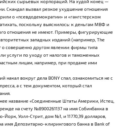
ийских сырьевых корпораций. На худой конец —
и. Скандал вызвал резкое ухудшение отношения
ворили о «псевдодемократии» и «гангстерском
затихать, поскольку выяснилось: к деньгам МВФ и
го отношения не имеют. Примеры, фигурирующие
 авторитетных западных изданий (например, The
дет о совершенно другом явлении: фирмы типа
и услуги по уходу от налогов и таможенных
частным лицам, например, при продаже ими
ий накал вокруг дела BONY спал, ознакомиться не с
ресса, а с тем документом, который стал
ания.
южее название «Соединенные Штаты Америки, Истец,
режде на счету №8900261137 на имя Собинбанка в
-Йорк, Уолл-Стрит, дом №1, и 11770,39 долларов,
а имя Депозитарно-клирингового банка в Bank of