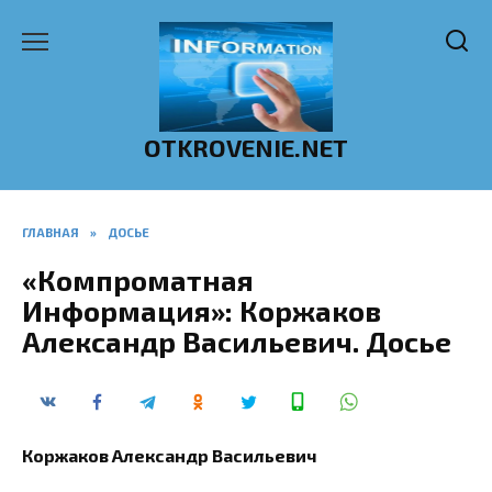
Перейти
к
содержанию
OTKROVENIE.NET
ГЛАВНАЯ
»
ДОСЬЕ
«Компроматная
Информация»: Коржаков
Александр Васильевич. Досье
Коржаков Александр Васильевич