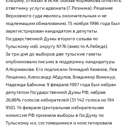
Ельцину, отказал в иске, обязав Коржакова оплатить
ответчику услуги адвоката (Г.Резника). Решение
Верховного суда явилось окончательным и не
подлежащим обжалованию. 15 ноября 1996 года был
зарегистрирован кандидатом в депутаты
Государственной Думы второго созыва по
Тульскому изб. округу N176 (вместо А.Лебедя).
За три дня до выборов две тульские газеты
опубликовали письмо в поддержку кандидатуры
А.Коржакова. Его подписали Геннадий Хазанов, Лев
Лещенко, Александр Абдулов, Владимир Винокур,
Надежда Бабкина. 9 февраля 1997 года был избран
депутатом Государственной Думы РФ, набрав
26,86% голосов избирателей (51 142 голоса из 194
950). 14 февраля Центральная избирательная
комиссия РФ признала выборы в ГосДуму по
Тульскому и.о. состоявшимися и констатировала