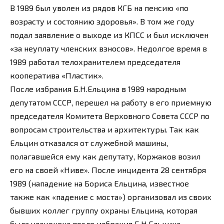
В 1989 был уволен из рядов КГБ на пенсию «по
возрасту и состоянию здоровья». В том же году
подал заявление о выходе из КПСС и был исключен
«за неуплату членских взносов». Недолгое время в
1989 работал телохранителем председателя
кооператива «Пластик».
После избрания Б.Н.Ельцина в 1989 народным
депутатом СССР, перешел на работу в его приемную
председателя Комитета Верховного Совета СССР по
вопросам строительства и архитектуры. Так как
Ельцин отказался от служебной машины,
полагавшейся ему как депутату, Коржаков возил
его на своей «Ниве». После инцидента 28 сентября
1989 (нападение на Бориса Ельцина, известное
также как «падение с моста») организовал из своих
бывших коллег группу охраны Ельцина, которая
была узаконена после избрания Б.Н.Ельцина