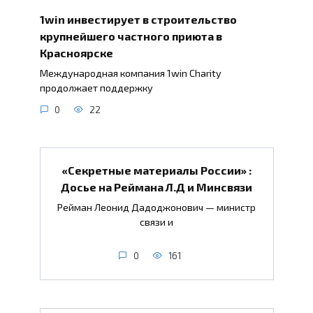
1win инвестирует в строительство
крупнейшего частного приюта в
Красноярске
Международная компания 1win Charity
продолжает поддержку
0
22
«Секретные материалы России» :
Досье на Реймана Л.Д и Минсвязи
Рейман Леонид Дадоджонович — министр
связи и
0
161