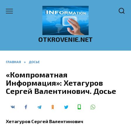
Перейти
к
содержанию
OTKROVENIE.NET
ГЛАВНАЯ
»
ДОСЬЕ
«Компроматная
Информация»: Хетагуров
Сергей Валентинович. Досье
Хетагуров Сергей Валентинович