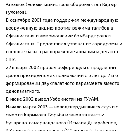
Агзамов (новым министром обороны стал Кадыр
Гуломов).
В сентябре 2001 года поддержал международную
вооруженную акцию против режима талибов в
Афганистане и американские бомбардировки
Афганистана. Предоставил узбекские аэродромы и
военные базы в распоряжение авиации и десанта
США.
27 января 2002 провел референдум о продлении
срока президентских полномочий с 5 лет до 7 и о
формировании двухпалатного парламента вместо
однопалатного.
В июне 2002 вывел Узбекистан из ГУУАМ.
Начало марта 2003 — неподтвердившиеся слухи о
смерти Каримова. Борьба кланов за власть:
бухарско-самаркандского (Исмаил Джурабеков,
Э.Халилов), ташкентского (У.Султанов), ферганско-