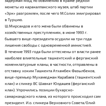
задержан МВД по обвинению в краже редкой
монеты из каракалпакского музея, штаб партии
«Эрк» разгромлен, после чего М.Солих эмигрировал
в Турцию.
Ш.Мирсаидов и его жена были обвинены в
хозяйственных преступлениях, в июне 1993 г.
бывшего вице-президента осудили на три года
лишения свободы с одновременной амнистией.
В течение 1993 года были оттеснены от власти ранее
наиболее влиятельные ташкентский и ферганский
номенклатурные кланы, в частности, отправлены в
отставку хоким Ташкента Атхамбек Фазылбеков,
вице-премьер Мухамеджан Карабаев (ташкентский
клан) и спикер ВС Шавкат Юлдашев (ферганский
клан). Упрочились позиции бухарско-
самаркандского клана, из которого происходил сам
президент. И.о. спикера Верховного Совета/Олий