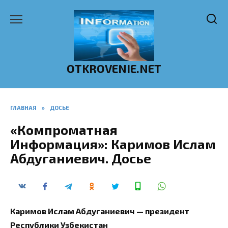
Перейти
к
содержанию
OTKROVENIE.NET
ГЛАВНАЯ
»
ДОСЬЕ
«Компроматная
Информация»: Каримов Ислам
Абдуганиевич. Досье
Каримов Ислам Абдуганиевич — президент
Республики Узбекистан