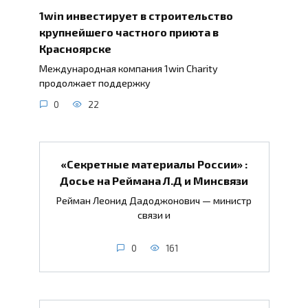
1win инвестирует в строительство
крупнейшего частного приюта в
Красноярске
Международная компания 1win Charity
продолжает поддержку
0
22
«Секретные материалы России» :
Досье на Реймана Л.Д и Минсвязи
Рейман Леонид Дадоджонович — министр
связи и
0
161