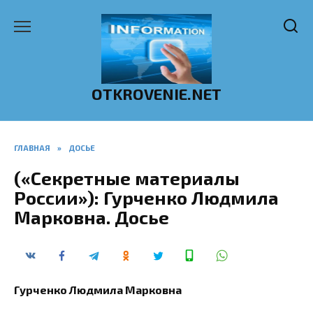
Перейти
к
содержанию
OTKROVENIE.NET
ГЛАВНАЯ
»
ДОСЬЕ
(«Секретные материалы
России»): Гурченко Людмила
Марковна. Досье
Гурченко Людмила Марковна