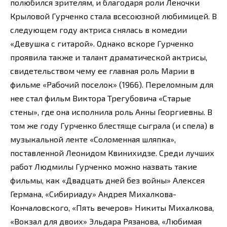
полюбился зрителям, и благодаря роли Леночки
Крыловой Гурченко стала всесоюзной любимицей. В
следующем году актриса снялась в комедии
«Девушка с гитарой». Однако вскоре Гурченко
проявила также и талант драматической актрисы,
свидетельством чему ее главная роль Марии в
фильме «Рабочий поселок» (1966). Переломным для
нее стал фильм Виктора Трегубовича «Старые
стены», где она исполнила роль Анны Георгиевны. В
том же году Гурченко блестяще сыграла (и спела) в
музыкальной ленте «Соломенная шляпка»,
поставленной Леонидом Квинихидзе. Среди лучших
работ Людмилы Гурченко можно назвать такие
фильмы, как «Двадцать дней без войны» Алексея
Германа, «Сибириаду» Андрея Михалкова-
Кончаловского, «Пять вечеров» Никиты Михалкова,
«Вокзал для двоих» Эльдара Рязанова, «Любимая