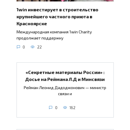
1win инвестирует в строительство
крупнейшего частного приюта в
Красноярске
Международная компания 1win Charity
продолжает поддержку
0
22
«Секретные материалы России» :
Досье на Реймана Л.Д и Минсвязи
Рейман Леонид Дадоджонович — министр
связи и
0
162