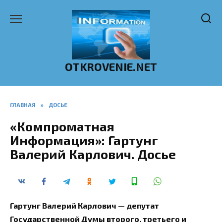
Перейти
к
содержанию
OTKROVENIE.NET
ГЛАВНАЯ
»
ДОСЬЕ
«Компроматная
Информация»: Гартунг
Валерий Карлович. Досье
Гартунг Валерий Карлович — депутат
Государственной Думы второго, третьего и