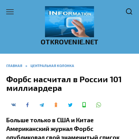
Перейти
к
содержанию
OTKROVENIE.NET
ГЛАВНАЯ
»
ЦЕНТРАЛЬНАЯ КОЛОНКА
Форбс насчитал в России 101
миллиардера
Больше только в США и Китае
Американский журнал Форбс
опубликовал свой знаменитый список