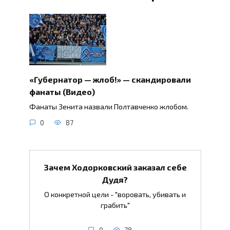
«Губернатор — жлоб!» — скандировали
фанаты (Видео)
Фанаты Зенита назвали Полтавченко жлобом.
0
87
Зачем Ходорковский заказал себе
Дудя?
О конкретной цели - "воровать, убивать и
грабить"
0
78