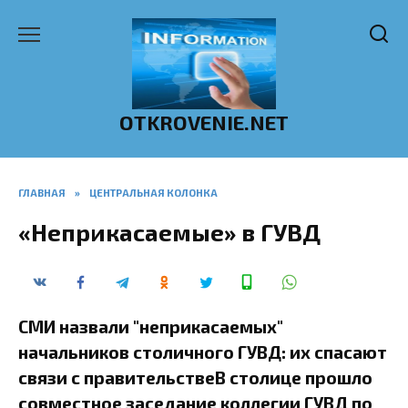
Перейти
к
содержанию
OTKROVENIE.NET
ГЛАВНАЯ
»
ЦЕНТРАЛЬНАЯ КОЛОНКА
«Неприкасаемые» в ГУВД
СМИ назвали "неприкасаемых"
начальников столичного ГУВД: их спасают
связи с правительствеВ столице прошло
совместное заседание коллегии ГУВД по