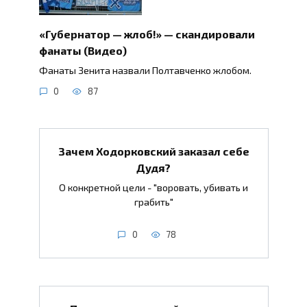
«Губернатор — жлоб!» — скандировали
фанаты (Видео)
Фанаты Зенита назвали Полтавченко жлобом.
0
87
Зачем Ходорковский заказал себе
Дудя?
О конкретной цели - "воровать, убивать и
грабить"
0
78