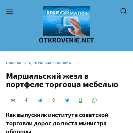
Перейти
к
содержанию
OTKROVENIE.NET
ГЛАВНАЯ
»
ЦЕНТРАЛЬНАЯ КОЛОНКА
Маршальский жезл в
портфеле торговца мебелью
Как выпускник института советской
торговли дорос до поста министра
обороны