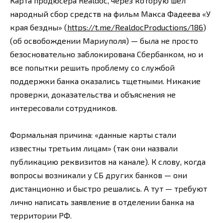
Карта продюсера Realdoc, через которую шёл
народный сбор средств на фильм Макса Фадеева «У
края бездны» (
https://t.me/RealdocProductions/186
)
(об освобождении Мариуполя) — была не просто
безосновательно заблокирована Сбербанком, но и
все попытки решить проблему со службой
поддержки банка оказались тщетными. Никакие
проверки, доказательства и объяснения не
интересовали сотрудников.
Формальная причина: «данные карты стали
известны третьим лицам» (так они назвали
публикацию реквизитов на канале). К слову, когда
вопросы возникали у СБ других банков — они
дистанционно и быстро решались. А тут — требуют
лично написать заявление в отделении банка на
территории РФ.