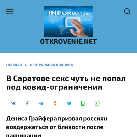
Перейти
к
содержанию
OTKROVENIE.NET
ГЛАВНАЯ
»
ЦЕНТРАЛЬНАЯ КОЛОНКА
В Саратове секс чуть не попал
под ковид-ограничения
Дениса Грайфера призвал россиян
воздержаться от близости после
вакцинации