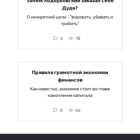
Зачем Ходорковский заказал себе
Дудя?
О конкретной цели - "воровать, убивать и
грабить"
0
78
Правила грамотной экономии
финансов
Как известно, экономия стоит во главе
накопления капитала
0
44