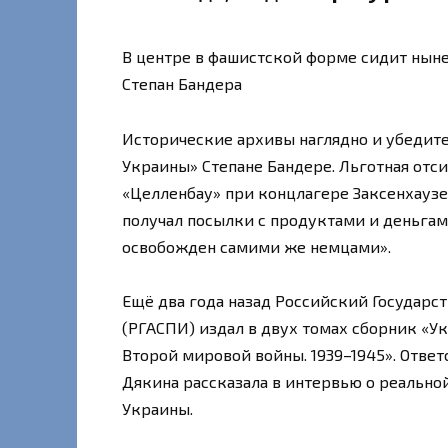
В центре в фашистской форме сидит нын
Степан Бандера
Исторические архивы наглядно и убедит
Украины» Степане Бандере. Льготная отс
«Целленбау» при концлагере Заксенхаузен
получал посылки с продуктами и деньга
освобожден самими же немцами».
Ещё два года назад Российский Государс
(РГАСПИ) издал в двух томах сборник «У
Второй мировой войны. 1939–1945». Отве
Дякина рассказала в интервью о реально
Украины.