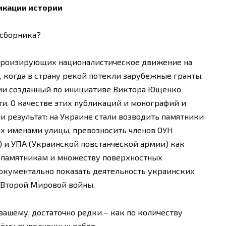
икации истории
 сборника?
 героизирующих националистическое движение на
а, когда в страну рекой потекли зарубежные гранты.
нии созданный по инициативе Виктора Ющенко
и. О качестве этих публикаций и монографий и
и результат: на Украине стали возводить памятники
 их именами улицы, превозносить членов ОУН
 и УПА (Украинской повстанческой армии) как
м памятникам и множеству поверхностных
кументально показать деятельность украинских
 Второй Мировой войны.
 вашему, достаточно редки – как по количеству
бъёму выполненных работ…