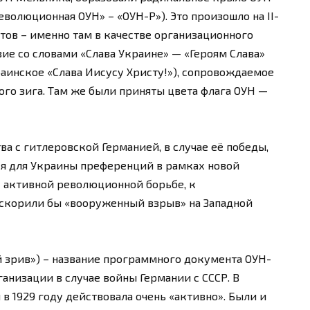
еволюционная ОУН» – «ОУН-Р»). Это произошло на II-
ов – именно там в качестве организационного
ие со словами «Слава Украине» — «Героям Слава»
аинское «Слава Иисусу Христу!»), сопровождаемое
го зига. Там же были приняты цвета флага ОУН —
ва с гитлеровской Германией, в случае её победы,
я для Украины преференций в рамках новой
 активной революционной борьбе, к
скорили бы «вооруженный взрыв» на Западной
 зрив») – название программного документа ОУН-
анизации в случае войны Германии с СССР. В
 в 1929 году действовала очень «активно». Были и