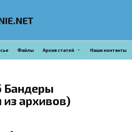
NIE.NET
сье
Файлы
Архив статей
Наши контакты
б Бандеры
 из архивов)