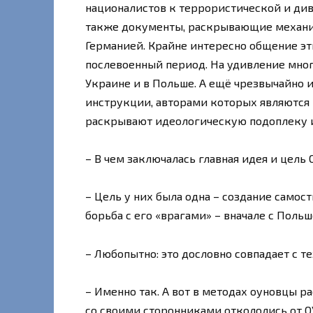
националистов к террористической и див
также документы, раскрывающие механиз
Германией. Крайне интересно общение э
послевоенный период. На удивление мно
Украине и в Польше. А ещё чрезвычайно
инструкции, авторами которых являются 
раскрывают идеологическую подоплеку и
– В чем заключалась главная идея и цель
– Цель у них была одна – создание самос
борьба с его «врагами» – вначале с Поль
– Любопытно: это дословно совпадает с 
– Именно так. А вот в методах оуновцы р
со своими сторонниками откололись от 