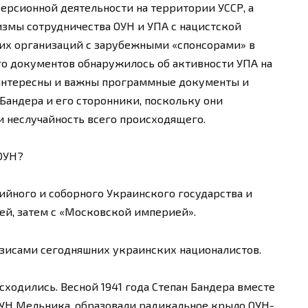
ерсионной деятельности на территории УССР, а
мы сотрудничества ОУН и УПА с нацистской
тих организаций с зарубежными «спонсорами» в
го документов обнаружилось об активности УПА на
 интересны и важны программные документы и
Бандера и его сторонники, поскольку они
 неслучайность всего происходящего.
 ОУН?
тийного и соборного Украинского государства и
шей, затем с «Московской империей».
тезисами сегодняшних украинских националистов.
асходились. Весной 1941 года Степан Бандера вместе
ОУН Мельника, образовали радикальное крыло ОУН-