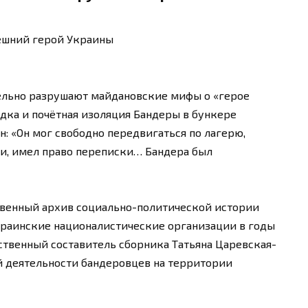
ешний герой Украины
ельно разрушают майдановские мифы о «герое
идка и почётная изоляция Бандеры в бункере
: «Он мог свободно передвигаться по лагерю,
ми, имел право переписки… Бандера был
твенный архив социально-политической истории
краинские националистические организации в годы
тственный составитель сборника Татьяна Царевская-
й деятельности бандеровцев на территории