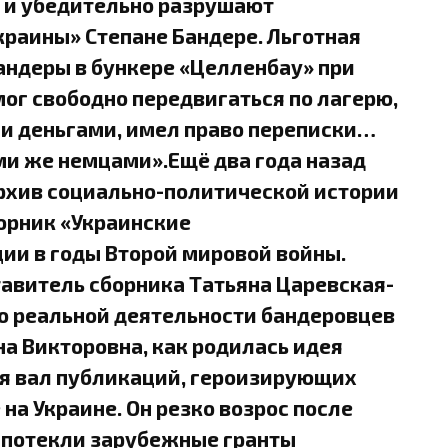
 и убедительно разрушают
краины» Степане Бандере. Льготная
андеры в бункере «Целленбау» при
мог свободно передвигаться по лагерю,
 и деньгами, имел право переписки…
и же немцами».Ещё два года назад
рхив социально-политической истории
борник «Украинские
ии в годы Второй мировой войны.
тавитель сборника Татьяна Царевская-
 о реальной деятельности бандеровцев
на Викторовна, как родилась идея
ся вал публикаций, героизирующих
а Украине. Он резко возрос после
ой потекли зарубежные гранты