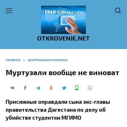
Перейти
к
содержанию
OTKROVENIE.NET
ГЛАВНАЯ
»
ЦЕНТРАЛЬНАЯ КОЛОНКА
Муртузали вообще не виноват
Присяжные оправдали сына экс-главы
правительства Дагестана по делу об
убийстве студентки МГИМО