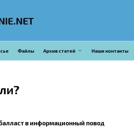
NIE.NET
сье
Файлы
Архив статей
Наши контакты
ли?
балласт в информационный повод