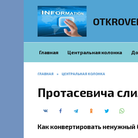
Перейти
к
содержанию
OTKROVE
Главная
Центральная колонка
До
ГЛАВНАЯ
»
ЦЕНТРАЛЬНАЯ КОЛОНКА
Протасевича сли
Как конвертировать ненужный 