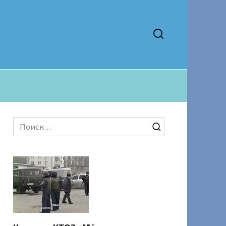
Search
for: