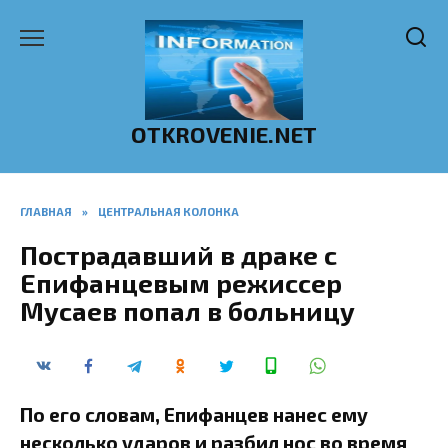
Перейти
к
содержанию
OTKROVENIE.NET
ГЛАВНАЯ
»
ЦЕНТРАЛЬНАЯ КОЛОНКА
Пострадавший в драке с
Епифанцевым режиссер
Мусаев попал в больницу
По его словам, Епифанцев нанес ему
несколько ударов и разбил нос во время