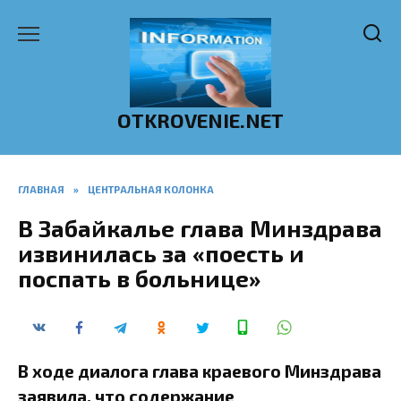
Перейти
к
содержанию
OTKROVENIE.NET
ГЛАВНАЯ
»
ЦЕНТРАЛЬНАЯ КОЛОНКА
В Забайкалье глава Минздрава
извинилась за «поесть и
поспать в больнице»
В ходе диалога глава краевого Минздрава
заявила, что содержание