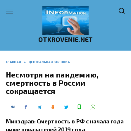
Перейти
к
содержанию
OTKROVENIE.NET
ГЛАВНАЯ
»
ЦЕНТРАЛЬНАЯ КОЛОНКА
Несмотря на пандемию,
смертность в России
сокращается
Минздрав: Смертность в РФ с начала года
ниже показателей 2019 года