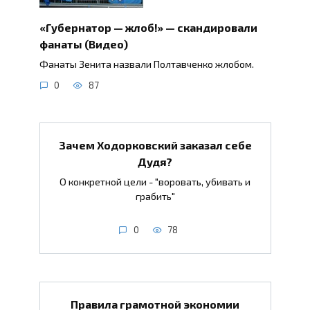
«Губернатор — жлоб!» — скандировали
фанаты (Видео)
Фанаты Зенита назвали Полтавченко жлобом.
0
87
Зачем Ходорковский заказал себе
Дудя?
О конкретной цели - "воровать, убивать и
грабить"
0
78
Правила грамотной экономии