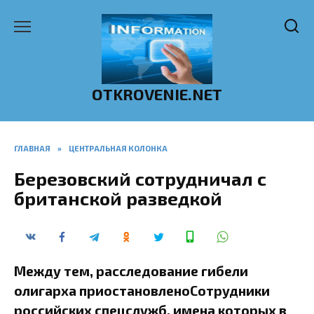
Перейти
к
содержанию
OTKROVENIE.NET
ГЛАВНАЯ
»
ЦЕНТРАЛЬНАЯ КОЛОНКА
Березовский сотрудничал с
британской разведкой
Между тем, расследование гибели
олигарха приостановленоСотрудники
российских спецслужб, имена которых в