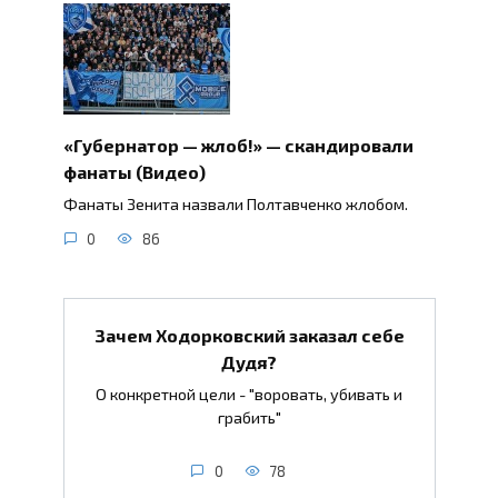
«Губернатор — жлоб!» — скандировали
фанаты (Видео)
Фанаты Зенита назвали Полтавченко жлобом.
0
86
Зачем Ходорковский заказал себе
Дудя?
О конкретной цели - "воровать, убивать и
грабить"
0
78