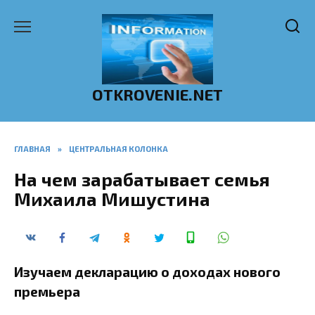
Перейти
к
содержанию
OTKROVENIE.NET
ГЛАВНАЯ
»
ЦЕНТРАЛЬНАЯ КОЛОНКА
На чем зарабатывает семья
Михаила Мишустина
Изучаем декларацию о доходах нового
премьера