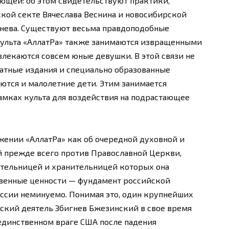
яющей: об этом свидетельствуют практики,
ской секте Вячеслава Веснина и новосибирской
нева. Существуют весьма правдоподобные
 культа «АллатРа» также занимаются извращенными
лекаются совсем юные девушки. В этой связи не
ечатные издания и специально образованные
тся и малолетние дети. Этим занимается
рамках культа для воздействия на подрастающее
ижении «АллатРа» как об очередной духовной и
й прежде всего против Православной Церкви,
ительницей и хранительницей которых она
ственные ценности — фундамент российской
оссии неминуемо. Понимая это, один крупнейших
ский деятель Збигнев Бжезинский в свое время
единственном враге США после падения