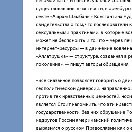
весомой пато- и пансексуальной составл
существовавшие, в частности, в оренбург
секте «Ашрам Шамбалы» Константина Руд
свидетельства о том, что последователи
сексуальными практиками, в которые вов
может не беспокоить и то, что – через п
интернет-ресурсы — в движение вовлекаю
«Аллатрушка» — структура, созданная в 
поколение», — пишут авторы обращения.
«Всё сказанное позволяет говорить о дв
геополитической диверсии, направленно
против тех нравственных ценностей, нос
является. Стоит напомнить, что эти нрав
государственности: без них обрушение Р
недругов России американский политиче
выразился о русском Православии как о 