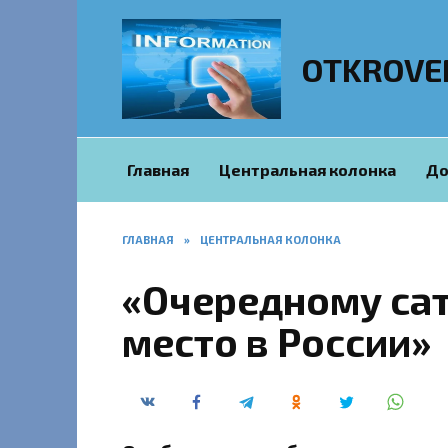
Перейти
к
содержанию
OTKROVE
Главная
Центральная колонка
До
ГЛАВНАЯ
»
ЦЕНТРАЛЬНАЯ КОЛОНКА
«Очередному сат
место в России»