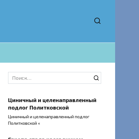
Search
for:
Циничный и целенаправленный
подлог Политковской
Циничный и целенаправленный подлог
Политковской «