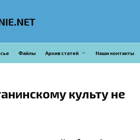
NIE.NET
сье
Файлы
Архив статей
Наши контакты
анинскому культу не