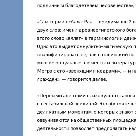
подлинным благодетелем человечества», 
«Сам термин «АллатРа» — придуманный п
двух слов: имени древнеегипетского бога
этого слово «аллат» в терминологии дви
Одно это выдает оккультно-магическую п
квалифицировать ее, как сатанинский по
многие оккульные элементы и литератур
Мегрэ с его «звенящими кедрами», — и н
граждан», — говорится далее.
«Первыми адептами психокульта становят
с нестабильной психикой. Это обстоятель
деликатным моментам, о которых знают 
озвучиваются на общественных площадка
деятельности позволяет предполагать на