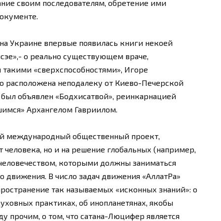
ние своим последователям, обретение ими
документе.
на Украине впервые появилась книги некоей
сэе»,- о реально существующем враче,
 такими «сверхспособностями», Игоре
о расположена неподалеку от Киево-Печерской
 был объявлен «Бодхисатвой», реинкарнацией
шимся» Архангелом Гавриилом.
ий международный общественный проект,
 человека, но и на решение глобальных (например,
 человечеством, которыми должны заниматься
о движения. В число задач движения «АллатРа»
ространение так называемых «исконных знаний»: о
уховных практиках, об инопланетянах, якобы
у прочим, о том, что сатана-Люцифер является