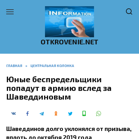
Перейти
к
содержанию
OTKROVENIE.NET
ГЛАВНАЯ
»
ЦЕНТРАЛЬНАЯ КОЛОНКА
Юные беспредельщики
попадут в армию вслед за
Шаведдиновым
Шаведдинов долго уклонялся от призыва,
вплоть до октября 2019 года