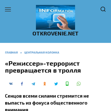
Перейти
к
содержанию
OTKROVENIE.NET
ГЛАВНАЯ
»
ЦЕНТРАЛЬНАЯ КОЛОНКА
«Режиссер»-террорист
превращается в тролля
Сенцов всеми силами стремится не
выпасть из фокуса общественного
внимания