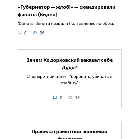
«Губернатор — жлоб!» — скандировали
фанаты (Видео)
Фанаты Зенита назвали Полтавченко жлобом.
0
86
Зачем Ходорковский заказал себе
Дудя?
О конкретной цели - "воровать, убивать и
грабить"
0
78
Правила грамотной экономии
финансов