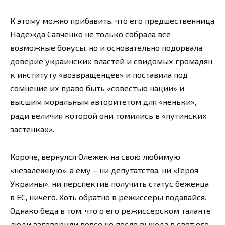
К этому можно прибавить, что его предшественница
Надежда Савченко не только собрала все
возможные бонусы, но и основательно подорвала
доверие украинских властей и свидомых громадян
к институту «возвращенцев» и поставила под
сомнение их право быть «совестью нации» и
высшим моральным авторитетом для «неньки»,
ради величия которой они томились в «путинских
застенках».
Короче, вернулся Олежек на свою любимую
«незалежную», а ему – ни депутатства, ни «Героя
Украины», ни перспектив получить статус беженца
в ЕС, ничего. Хоть обратно в режиссеры подавайся.
Однако беда в том, что о его режиссерском таланте
люди заговорили вовсе не после выхода в свет его