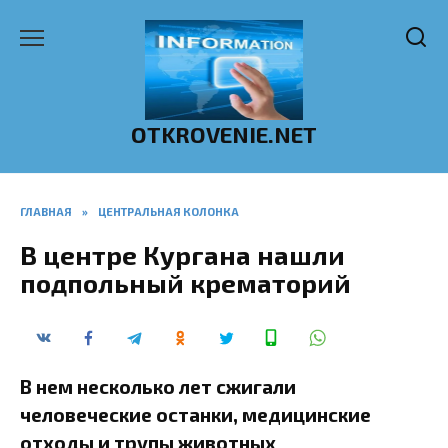
Перейти
к
содержанию
OTKROVENIE.NET
ГЛАВНАЯ
»
ЦЕНТРАЛЬНАЯ КОЛОНКА
В центре Кургана нашли
подпольный крематорий
В нем несколько лет сжигали
человеческие останки, медицинские
отходы и трупы животных