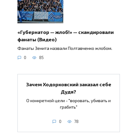
«Губернатор — жлоб!» — скандировали
фанаты (Видео)
Фанаты Зенита назвали Полтавченко жлобом.
0
85
Зачем Ходорковский заказал себе
Дудя?
О конкретной цели - "воровать, убивать и
грабить"
0
78