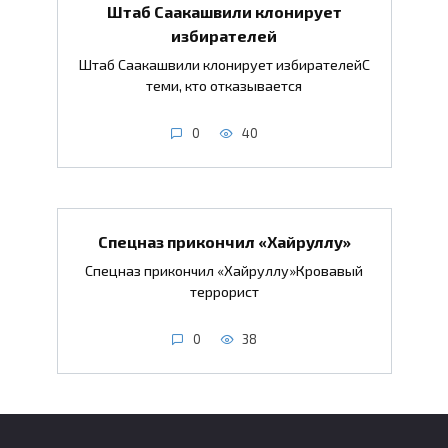
Штаб Саакашвили клонирует
избирателей
Штаб Саакашвили клонирует избирателейС
теми, кто отказывается
0
40
Спецназ прикончил «Хайруллу»
Спецназ прикончил «Хайруллу»Кровавый
террорист
0
38