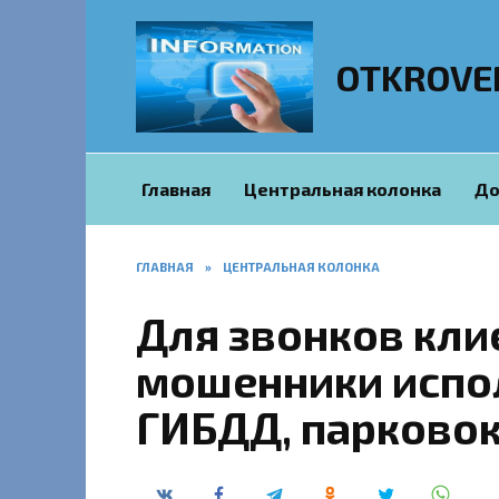
Перейти
к
содержанию
OTKROVE
Главная
Центральная колонка
До
ГЛАВНАЯ
»
ЦЕНТРАЛЬНАЯ КОЛОНКА
Для звонков кли
мошенники испо
ГИБДД, парковок