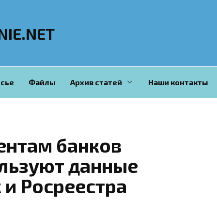
NIE.NET
сье
Файлы
Архив статей
Наши контакты
ентам банков
льзуют данные
 и Росреестра