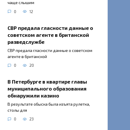
чаще слышим
0
12
СВР предала гласности данные о
советском агенте в британской
разведслужбе
СВР предала гласности данные о советском
агенте в британской
0
20
В Петербурге в квартире главы
муниципального образования
обнаружили казино
В результате обыска была изъята рулетка,
столы для
0
23