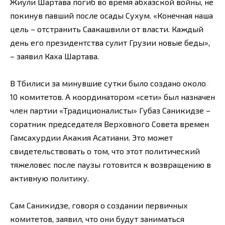
Жиули Шартава погиб во время абхазской войны, не
покинув павший после осады Сухум. «Конечная наша
цель – отстранить Саакашвили от власти. Каждый
день его президентства сулит Грузии новые беды»,
– заявил Каха Шартава.
В Тбилиси за минувшие сутки было создано около
10 комитетов. А координатором «сети» был назначен
член партии «Традиционалисты» Губаз Саникидзе –
соратник председателя Верховного Совета времен
Гамсахурдии Акакия Асатиани. Это может
свидетельствовать о том, что этот политический
тяжеловес после паузы готовится к возвращению в
активную политику.
Сам Саникидзе, говоря о создании первичных
комитетов, заявил, что они будут заниматься