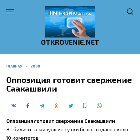
Перейти
к
содержанию
OTKROVENIE.NET
ГЛАВНАЯ
»
2009
Оппозиция готовит свержение
Саакашвили
Оппозиция готовит свержение Саакашвили
В Тбилиси за минувшие сутки было создано около
10 комитетов