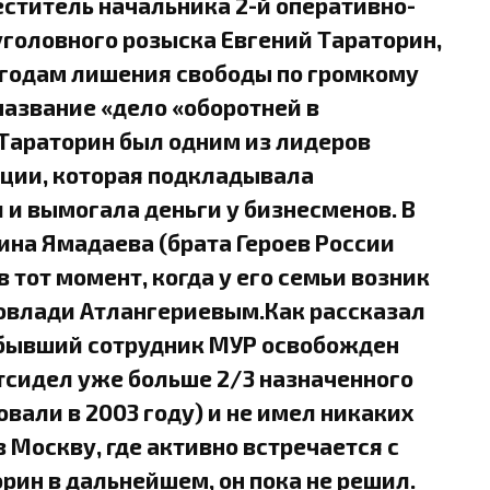
ститель начальника 2-й оперативно-
головного розыска Евгений Тараторин,
3 годам лишения свободы по громкому
азвание «дело «оборотней в
 Тараторин был одним из лидеров
ции, которая подкладывала
и вымогала деньги у бизнесменов. В
ина Ямадаева (брата Героев России
 тот момент, когда у его семьи возник
Мовлади Атлангериевым.Как рассказал
 бывший сотрудник МУР освобожден
тсидел уже больше 2/3 назначенного
вали в 2003 году) и не имел никаких
в Москву, где активно встречается с
рин в дальнейшем, он пока не решил.