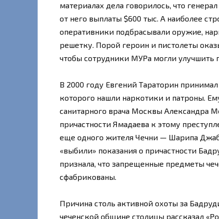
материалах дела говорилось, что генерал
от него выплаты $600 тыс. А наиболее ст
оперативники подбрасывали оружие, нарк
решетку. Порой героин и пистолеты оказ
чтобы сотрудники МУРа могли улучшить п
В 2000 году Евгений Тараторин принимал
которого нашли наркотики и патроны. Ем
санитарного врача Москвы Александра М
причастности Ямадаева к этому преступл
еще одного жителя Чечни — Шарипа Джабр
«выбили» показания о причастности Бадр
признала, что запрещенные предметы чеч
сфабрикованы.
Причина столь активной охоты за Бадруд
чеченской общине столицы рассказал «Рос