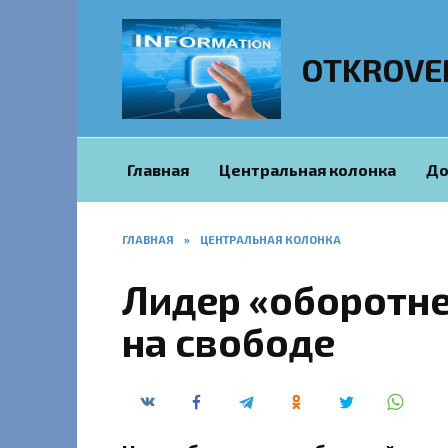
Перейти
к
содержанию
OTKROVE
Главная
Центральная колонка
До
ГЛАВНАЯ
»
ЦЕНТРАЛЬНАЯ КОЛОНКА
Лидер «оборотне
на свободе