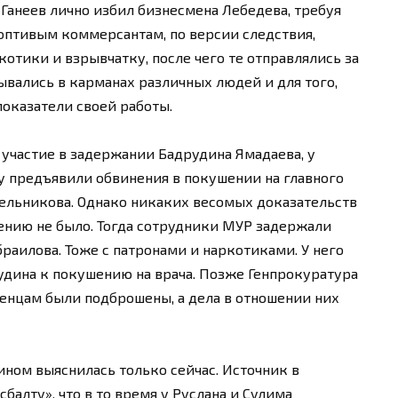
 Ганеев лично избил бизнесмена Лебедева, требуя
роптивым коммерсантам, по версии следствия,
отики и взрывчатку, после чего те отправлялись за
ывались в карманах различных людей и для того,
оказатели своей работы.
 участие в задержании Бадрудина Ямадаева, у
у предъявили обвинения в покушении на главного
ельникова. Однако никаких весомых доказательств
ению не было. Тогда сотрудники МУР задержали
аилова. Тоже с патронами и наркотиками. У него
удина к покушению на врача. Позже Генпрокуратура
енцам были подброшены, а дела в отношении них
ином выяснилась только сейчас. Источник в
балту», что в то время у Руслана и Сулима