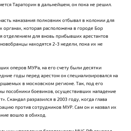
мется Тараторин в дальнейшем, он пока не решил.
часть наказания полковник отбывал в колонии для
 органах, которая расположена в городе Бор
ся отделением для вновь прибывших арестантов
новобранцы находятся 2-3 недели, пока их не
ших оперов МУРа, на его счету были десятки
дние годы перед арестом он специализировался на
ршаемых в московском регионе. Так, под его
ны пособники боевиков, осуществивших нападение
». Скандал разразился в 2003 году, когда глава
ацию против сотрудников МУР. Сам он и назвал их
ание вошло в обиход.
чальник управления безопасности МЧС РФ генерал