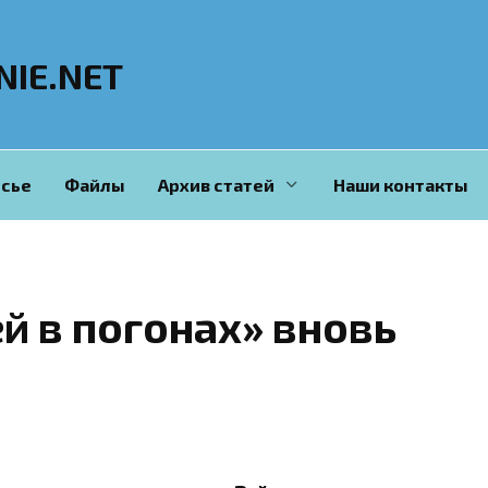
NIE.NET
сье
Файлы
Архив статей
Наши контакты
й в погонах» вновь