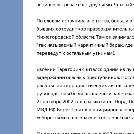
активно встречается с друзьями. Чем зай
По словам источника агентства, большую 
бывших сотрудников правоохранительных
Нижегородской области. Там он занимал
(так называемый карантинный барак, где 
переведут к остальным узникам).
Евгений Тараторин считался одним из луч
задержаний опасных преступников. После
раскрытии террористических актов, сове
руководством были выявлены и задержа
23 октября 2002 года на мюзикл «Норд-Ост
МВД РФ Борис Грызлов инициировал опер
«оборотнями в погонах» и это словосочет
По версии следствия, еще в 1997 году на