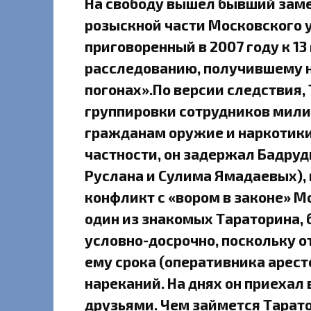
На свободу вышел бывший заме
розыскной части Московского у
приговоренный в 2007 году к 1
расследованию, получившему н
погонах».По версии следствия,
группировки сотрудников мили
гражданам оружие и наркотики 
частности, он задержал Бадруд
Руслана и Сулима Ямадаевых), в
конфликт с «вором в законе» 
один из знакомых Тараторина,
условно-досрочно, поскольку о
ему срока (оперативника аресто
нареканий. На днях он приехал 
друзьями. Чем займется Тарато