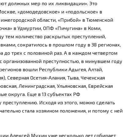
ют должных мер по их ликвидации». Это
оскве, «домодедовское» и «подольское» в
 Нижегородской области, «Прибой» в Тюменской
точка» в Удмуртии, ОПФ «Пичугина» в Коми,
ду тем количество раскрытых преступлений,
ками, сократилось в прошлом году в 38 регионах,
 до трех с половиной раз. А в каждом четвертом
 с организованной преступностью, в минувшем году
 регионов вошли Республики Адыгея, Алтай,
я), Северная Осетия-Алания, Тыва, Чеченская
ровская, Ленинградская, Ульяновская, Еврейская
ные округа. Еще в 13 субъектах РФ
 преступлению. Исходя из этого, можно сделать
нчательно стала хозяином положения, и потому с ней
ции Алексей Мухин уже несколько лет собирает