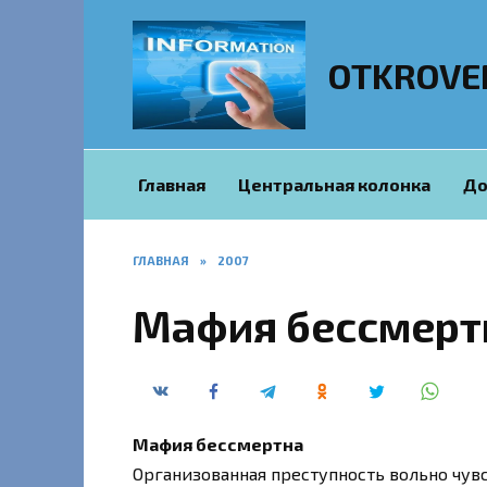
Перейти
к
содержанию
OTKROVE
Главная
Центральная колонка
До
ГЛАВНАЯ
»
2007
Мафия бессмерт
Мафия бессмертна
Организованная преступность вольно чув