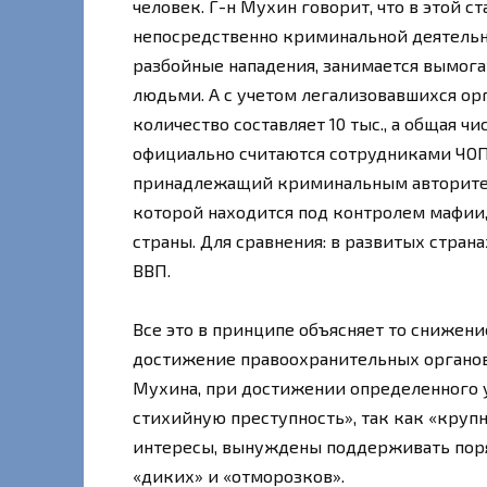
человек. Г-н Мухин говорит, что в этой с
непосредственно криминальной деятельно
разбойные нападения, занимается вымога
людьми. А с учетом легализовавшихся о
количество составляет 10 тыс., а общая ч
официально считаются сотрудниками ЧОПо
принадлежащий криминальным авторитета
которой находится под контролем мафии,
страны. Для сравнения: в развитых стран
ВВП.
Все это в принципе объясняет то снижени
достижение правоохранительных органов
Мухина, при достижении определенного 
стихийную преступность», так как «кру
интересы, вынуждены поддерживать поря
«диких» и «отморозков».