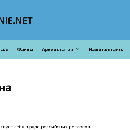
NIE.NET
сье
Файлы
Архив статей
Наши контакты
на
ствует себя в ряде российских регионов