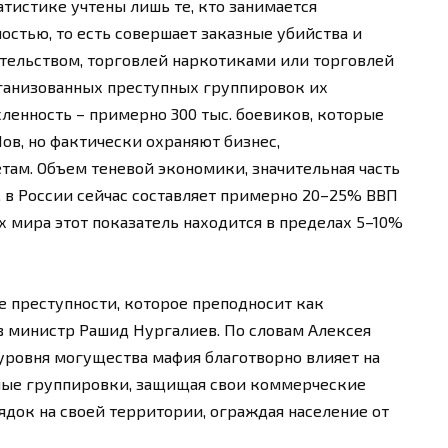
татистике учтены лишь те, кто занимается
стью, то есть совершает заказные убийства и
тельством, торговлей наркотиками или торговлей
рганизованных преступных группировок их
исленность – примерно 300 тыс. боевиков, которые
в, но фактически охраняют бизнес,
м. Объем теневой экономики, значительная часть
 в России сейчас составляет примерно 20–25% ВВП
ах мира этот показатель находится в пределах 5–10%
е преступности, которое преподносит как
 министр Рашид Нургалиев. По словам Алексея
уровня могущества мафия благотворно влияет на
пные группировки, защищая свои коммерческие
док на своей территории, ограждая население от