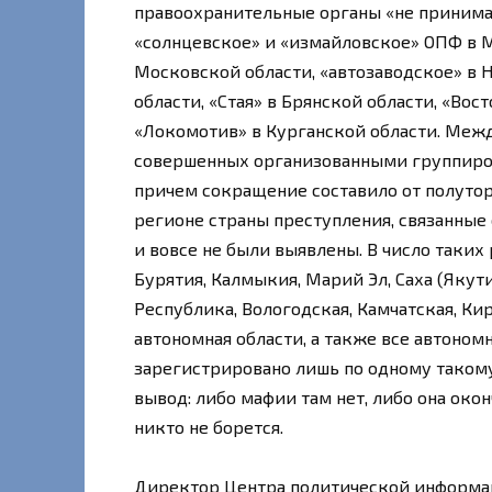
правоохранительные органы «не принима
«солнцевское» и «измайловское» ОПФ в М
Московской области, «автозаводское» в
области, «Стая» в Брянской области, «Вос
«Локомотив» в Курганской области. Меж
совершенных организованными группиров
причем сокращение составило от полутора
регионе страны преступления, связанные
и вовсе не были выявлены. В число таких
Бурятия, Калмыкия, Марий Эл, Саха (Якути
Республика, Вологодская, Камчатская, Ки
автономная области, а также все автоном
зарегистрировано лишь по одному такому
вывод: либо мафии там нет, либо она око
никто не борется.
Директор Центра политической информа