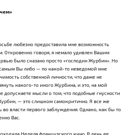
 чем»
росьбе любезно предоставила мне возможность
. Откровенно говоря, я немало удивлен Вашим
ервью было сказано просто «господин Журбин». Но
 самым Вы либо — по какой-то неведомой мне
чимость собственной личности, что даже не
януть какого-то иного Журбина, и это, на мой
е допускаете мысли о том, что подобные гнусности
урбин, — это слишком самокритично. Я все же
 во власти первого заблуждения. Однако, как бы то
енно Вас.
оходила Неделя французского кино. В день ее