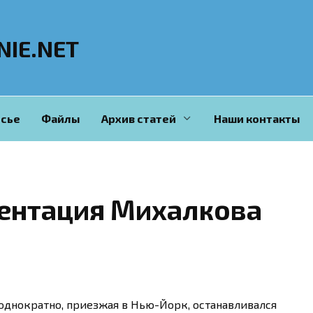
NIE.NET
сье
Файлы
Архив статей
Наши контакты
иентация Михалкова
однократно, приезжая в Нью-Йорк, останавливался