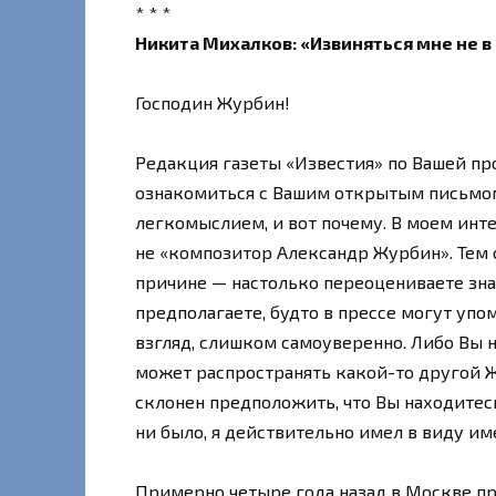
* * *
Никита Михалков: «Извиняться мне не в
Господин Журбин!
Редакция газеты «Известия» по Вашей п
ознакомиться с Вашим открытым письмом
легкомыслием, и вот почему. В моем инт
не «композитор Александр Журбин». Тем
причине — настолько переоцениваете зна
предполагаете, будто в прессе могут упом
взгляд, слишком самоуверенно. Либо Вы н
может распространять какой-то другой Ж
склонен предположить, что Вы находитесь
ни было, я действительно имел в виду им
Примерно четыре года назад в Москве пр