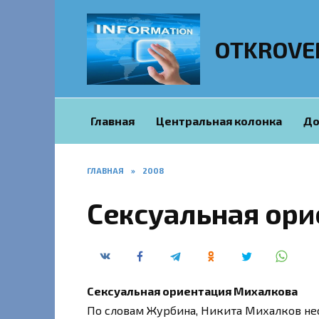
Перейти
к
содержанию
OTKROVE
Главная
Центральная колонка
До
ГЛАВНАЯ
»
2008
Сексуальная ор
Сексуальная ориентация Михалкова
По словам Журбина, Никита Михалков не