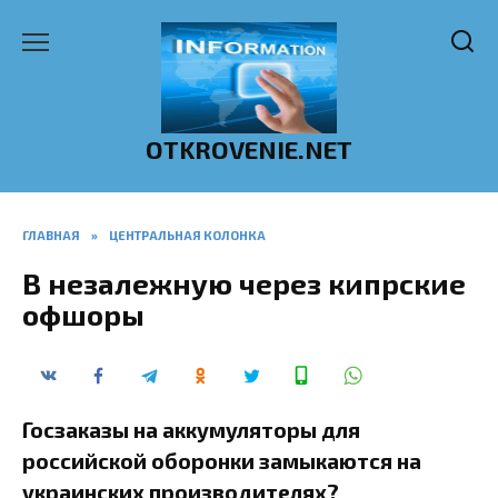
Перейти
к
содержанию
OTKROVENIE.NET
ГЛАВНАЯ
»
ЦЕНТРАЛЬНАЯ КОЛОНКА
В незалежную через кипрские
офшоры
Госзаказы на аккумуляторы для
российской оборонки замыкаются на
украинских производителях?