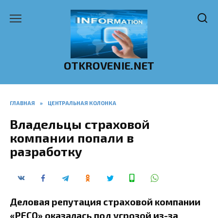
Перейти
к
содержанию
OTKROVENIE.NET
ГЛАВНАЯ
»
ЦЕНТРАЛЬНАЯ КОЛОНКА
Владельцы страховой
компании попали в
разработку
Деловая репутация страховой компании
«РЕСО» оказалась под угрозой из-за