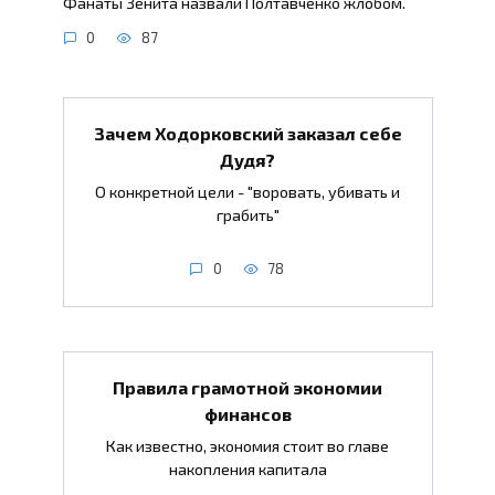
Фанаты Зенита назвали Полтавченко жлобом.
0
87
Зачем Ходорковский заказал себе
Дудя?
О конкретной цели - "воровать, убивать и
грабить"
0
78
Правила грамотной экономии
финансов
Как известно, экономия стоит во главе
накопления капитала