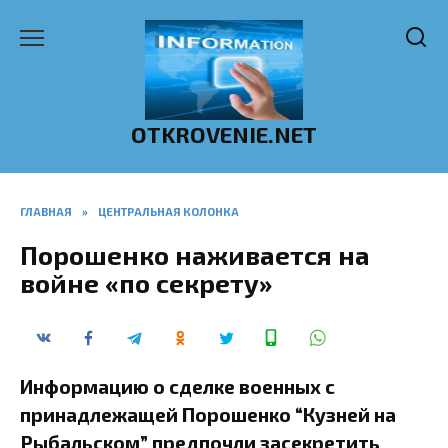
Перейти
к
содержанию
OTKROVENIE.NET
ГЛАВНАЯ
»
ЦЕНТРАЛЬНАЯ КОЛОНКА
Порошенко наживается на
войне «по секрету»
Информацию о сделке военных с
принадлежащей Порошенко “Кузней на
Рыбальском” предпочли засекретить