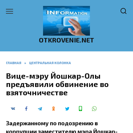
Перейти
к
содержанию
OTKROVENIE.NET
ГЛАВНАЯ
»
ЦЕНТРАЛЬНАЯ КОЛОНКА
Вице-мэру Йошкар-Олы
предъявили обвинение во
взяточничестве
Задержанному по подозрению в
коррупции заместителю мэра Йошкар-