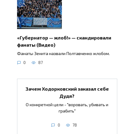
«Губернатор — жлоб!» — скандировали
фанаты (Видео)
Фанаты Зенита назвали Полтавченко жлобом.
0
87
Зачем Ходорковский заказал себе
Дудя?
О конкретной цели - "воровать, убивать и
грабить"
0
78