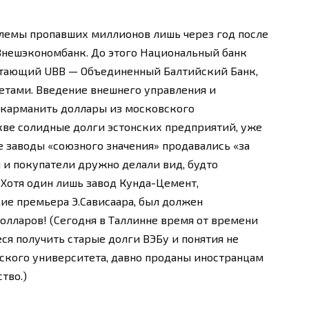
лемы пропавших миллионов лишь через год после
Внешэкономбанк. До этого Национальный банк
етающий UBB — Объединенный Балтийский Банк,
тами. Введение внешнего управления и
икарманить доллары из московского
кве солидные долги эстонских предприятий, уже
 заводы «союзного значения» продавались «за
и покупатели дружно делали вид, будто
Хотя один лишь завод Кунда-Цемент,
вие премьера Э.Сависаара, был должен
лларов! (Сегодня в Таллинне время от времени
ся получить старые долги ВЭБу и понятия не
ского университета, давно проданы иностранцам
тво.)