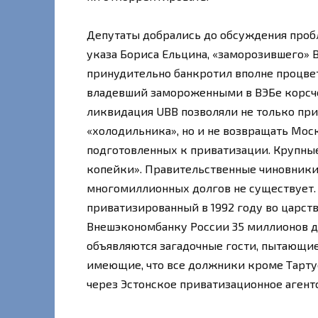
Депутаты добрались до обсуждения проб
указа Бориса Ельцина, «заморозившего» 
принудительно банкротил вполне процв
владевший замороженными в ВЭБе корсче
ликвидация UBB позволяли не только пр
«холодильника», но и не возвращать Мос
подготовленных к приватизации. Крупные
копейки». Правительственные чиновники 
многомиллионных долгов не существует. 
приватизированный в 1992 году во царст
Внешэкономбанку России 35 миллионов до
объявляются загадочные гости, пытающие
имеющие, что все должники кроме Тарту
через Эстонское приватизационное агентс