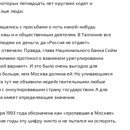
 которых пятнадцать лет кругами ходят и
слые люди.
ащались с просьбами о хоть какой-нибудь
вы и к общественным деятелям. В Таллинне все
людям их деньги, да «Россия не отдает».
отвечали. Правда, глава Национального банка Сийм
сквичами протокол о взаимном урегулировании
ой вариант». И это было очень выгодно для
о больше, чем Москва должна ей. Но упивающиеся
та тут же объявили недействительными любые
 с оккупировавшим страну государством. А для
та имеет определяющее значение.
ря 1993 года обозначена как «пропавшая в Москве»
ие годы эту цифру никто и не пытался ни оспорить,