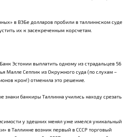
нных» в ВЭБе долларов пробили в таллиннском суде
стить их к засекреченным корсчетам.
 Банк Эстонии выплатить одному из страдальцев 56
дья Малле Сеппик из Окружного суда (по слухам –
ионов крон!) отменила это решение.
е знаки банкиры Таллинна учились находу срезать
исимости у здешних менял уже имелся уникальный
ки» в Таллинне возник первый в СССР торговый