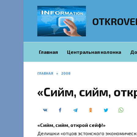
Перейти
к
содержанию
OTKROVE
Главная
Центральная колонка
До
ГЛАВНАЯ
»
2008
«Сийм, сийм, отк
«Сийм, сийм, открой сейф!»
Делишки «отцов эстонского экономическ