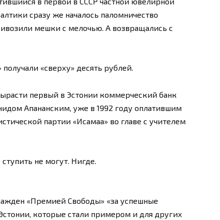
тившийся в первой в СССР частной ювелирной
Балтики сразу же началось паломничество
ривозили мешки с мелочью. А возвращались с
 получали «сверху» десять рублей.
 вырасти первый в Эстонии коммерческий банк
нидом Апананским, уже в 1992 году оплатившим
истической партии «Исамаа» во главе с учителем
ступить не могут. Нигде.
гражден «Премией Свободы» «за успешные
стонии, которые стали примером и для других