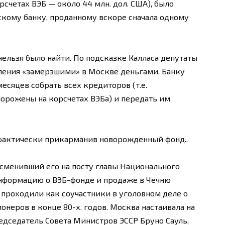
орсчетах ВЭБ — около 44 млн. дол. США), было
кому банку, проданному вскоре сначала одному
льзя было найти. По подсказке Калласа депутаты
ления «замерзшими» в Москве деньгами. Банку
есяцев собрать всех кредиторов (т.е.
морожены на корсчетах ВЭБа) и передать им
 фактически прикарманив новорожденный фонд..
сменивший его на посту главы Национального
информацию о ВЭБ-фонде и продаже в Чечню
 проходили как соучастники в уголовном деле о
онеров в конце 80-х. годов. Москва настаивала на
редседатель Совета Министров ЭССР Бруно Сауль,