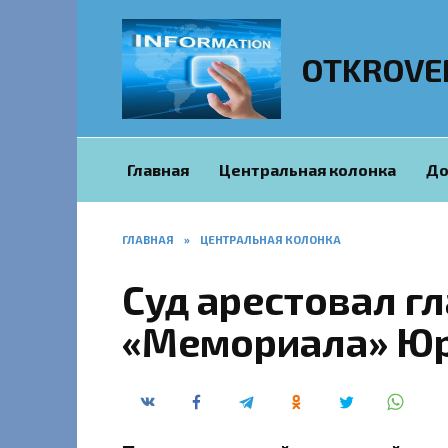
Перейти
к
содержанию
OTKROVE
Главная
Центральная колонка
До
ГЛАВНАЯ
»
ЦЕНТРАЛЬНАЯ КОЛОНКА
Суд арестовал г
«Мемориала» Юр