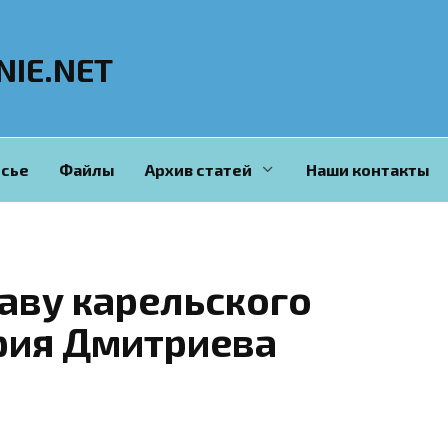
NIE.NET
сье
Файлы
Архив статей
Наши контакты
лаву карельского
ия Дмитриева