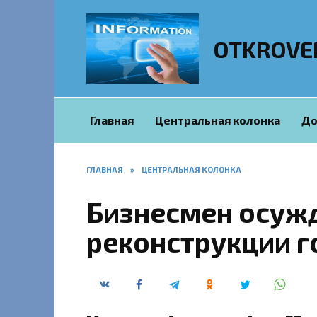
Перейти
к
содержанию
OTKROVE
Главная
Центральная колонка
До
ГЛАВНАЯ
»
ЦЕНТРАЛЬНАЯ КОЛОНКА
Бизнесмен осужд
реконструкции г