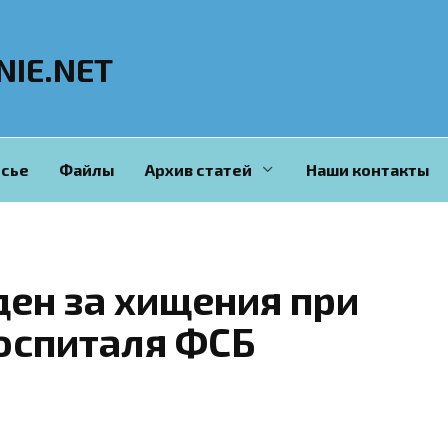
NIE.NET
сье
Файлы
Архив статей
Наши контакты
ен за хищения при
оспиталя ФСБ