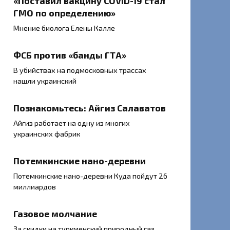
«Поставил вакцину COVID-19 стал
ГМО по определению»
Мнение биолога Елены Калле
ФСБ против «банды ГТА»
В убийствах на подмосковных трассах
нашли украинский
Познакомьтесь: Айгиз Салаватов
Айгиз работает на одну из многих
украинских фабрик
Потемкинские нано-деревни
Потемкинские нано-деревни Куда пойдут 26
миллиардов
Газовое молчание
За скидки на туркменский природный газ,