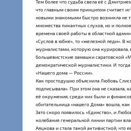
Тем более что судьба свела её с Дмитрие
что главным своим принципом считает иг
новыми знакомыми быстро возникла не то
множества пикантных слухов, но и полное
времена своей работы в областной админ
«Суслов в юбке», то «железной леди». В ко
журналистами, которую она курировала, 
большевистские замашки саратовской «Ма
демократической журналистики. И тогда 
«Нашего дома — России».
Как простодушно объяснила Любовь Слиск
подписывала». При этом она не сказала,
её окружения, среди них были и финанс
обитательница «нашего Дома» вошла, как 
Зато скоро появилось «Единство», и Люб
колебания генеральной линии партии вла
Аяцкова и стала такой активисткой, что 