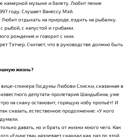
ие камерной музыке и балету. Любит пение
997 году. Слушает Ванессу Мэй.
 Любит отдыхать на природе, ездить на рыбалку.
 рыбой, с капустой и грибами.
амого рождения и говорит с ним.
т Тэтчер. Считает, что в руководстве должно быть
кошную жизнь?
о вице-спикера Госдумы Любови Слиски, сказанная в
 известного депутата-пролетария Шандыбина, уже
тро на скаку остановит, горящую избу пропьёт! И
так сказать, естественное продолжение: «У кого
одумали.
олько давать, но и брать от жизни много чего. Как
ого «Единства» назревает скандал как раз по этой