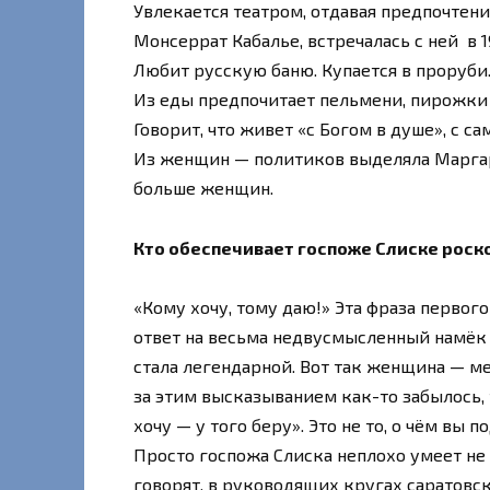
Увлекается театром, отдавая предпочтен
Монсеррат Кабалье, встречалась с ней в 1
Любит русскую баню. Купается в проруби.
Из еды предпочитает пельмени, пирожки с
Говорит, что живет «с Богом в душе», с с
Из женщин — политиков выделяла Маргаре
больше женщин.
Кто обеспечивает госпоже Слиске рос
«Кому хочу, тому даю!» Эта фраза первог
ответ на весьма недвусмысленный намёк
стала легендарной. Вот так женщина — ме
за этим высказыванием как-то забылось, 
хочу — у того беру». Это не то, о чём вы п
Просто госпожа Слиска неплохо умеет не т
говорят, в руководящих кругах саратовск