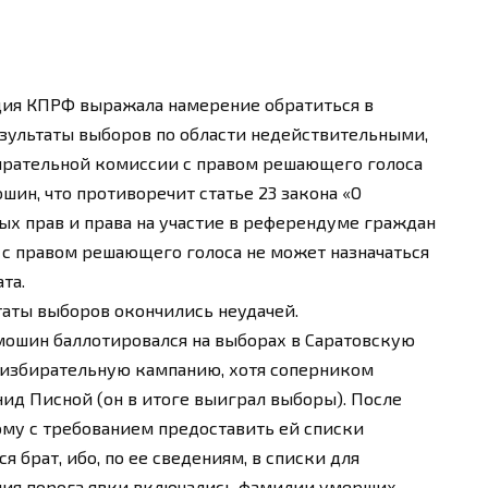
ация КПРФ выражала намерение обратиться в
езультаты выборов по области недействительными,
збирательной комиссии с правом решающего голоса
шин, что противоречит статье 23 закона «О
х прав и права на участие в референдуме граждан
 с правом решающего голоса не может назначаться
та.
аты выборов окончились неудачей.
имошин баллотировался на выборах в Саратовскую
 избирательную кампанию, хотя соперником
ид Писной (он в итоге выиграл выборы). После
му с требованием предоставить ей списки
я брат, ибо, по ее сведениям, в списки для
ния порога явки включались фамилии умерших