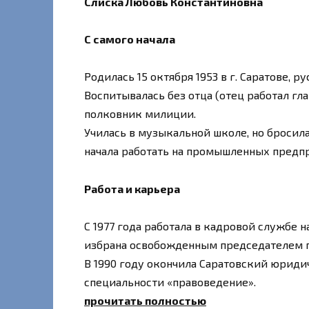
Слиска Любовь Константиновна
С самого начала
Родилась 15 октября 1953 в г. Саратове, 
Воспитывалась без отца (отец работал г
полковник милиции.
Училась в музыкальной школе, но бросила
начала работать на промышленных предпр
Работа и карьера
С 1977 года работала в кадровой службе н
избрана освобожденным председателем п
В 1990 году окончила Саратовский юридич
специальности «правоведение».
прочитать полностью