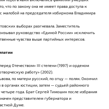
о, что по закону она не имеет права доступа к
 с жалобой на председателя избиркома Владимира
товских выборах разгневала. Заместитель
ризывал руководство «Единой России» исключить
дственные чувства выше партийных интересов.
мпатии
еред Отечеством» III степени (1997) и орденом
творческую работу» (2002).
ова, по матери русский, по отцу — поляк. Окончил
 в органах юстиции, затем — судьей районного
 четыре года. Брат Сергей Тимошин после избрания
значен представителем губернатора и
астной Думе.