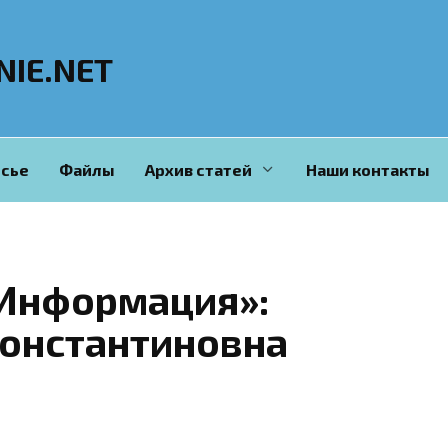
NIE.NET
сье
Файлы
Архив статей
Наши контакты
Информация»:
Константиновна