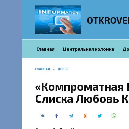
Перейти
к
содержанию
OTKROVE
Главная
Центральная колонка
До
ГЛАВНАЯ
»
ДОСЬЕ
«Компроматная 
Слиска Любовь 