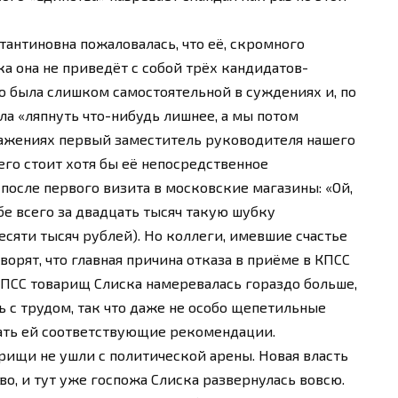
тантиновна пожаловалась, что её, скромного
ка она не приведёт с собой трёх кандидатов-
что была слишком самостоятельной в суждениях и, по
а «ляпнуть что-нибудь лишнее, а мы потом
ыражениях первый заместитель руководителя нашего
Чего стоит хотя бы её непосредственное
после первого визита в московские магазины: «Ой,
бе всего за двадцать тысяч такую шубку
есяти тысяч рублей). Но коллеги, имевшие счастье
ворят, что главная причина отказа в приёме в КПСС
 КПСС товарищ Слиска намеревалась гораздо больше,
сь с трудом, так что даже не особо щепетильные
дать ей соответствующие рекомендации.
арищи не ушли с политической арены. Новая власть
о, и тут уже госпожа Слиска развернулась вовсю.