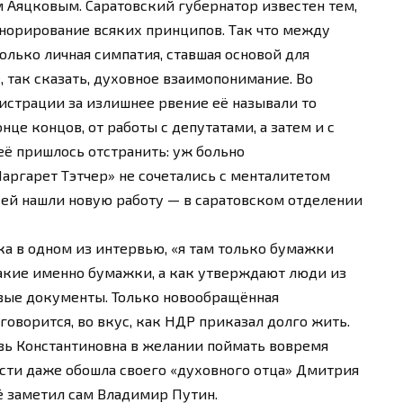
м Аяцковым. Саратовский губернатор известен тем,
норирование всяких принципов. Так что между
лько личная симпатия, ставшая основой для
, так сказать, духовное взаимопонимание. Во
истрации за излишнее рвение её называли то
нце концов, от работы с депутатами, а затем и с
её пришлось отстранить: уж больно
ргарет Тэтчер» не сочетались с менталитетом
ей нашли новую работу — в саратовском отделении
а в одном из интервью, «я там только бумажки
 какие именно бумажки, а как утверждают люди из
овые документы. Только новообращённая
говорится, во вкус, как НДР приказал долго жить.
овь Константиновна в желании поймать вовремя
сти даже обошла своего «духовного отца» Дмитрия
её заметил сам Владимир Путин.