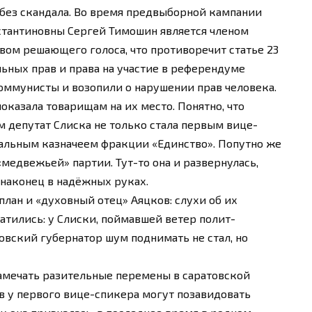
 без скандала. Во время предвыборной кампании
стантиновны Сергей Тимошин является членом
вом решающего голоса, что противоречит статье 23
льных прав и права на участие в референдуме
коммунисты и возопили о нарушении прав человека.
оказала товарищам на их место. Понятно, что
 депутат Слиска не только стала первым вице-
иальным казначеем фракции «Единство». Попутно же
«медвежьей» партии. Тут-то она и развернулась,
наконец в надёжных руках.
план и «духовный отец» Аяцков: слухи об их
тились: у Слиски, поймавшей ветер полит-
овский губернатор шум поднимать не стал, но
замечать разительные перемены в саратовской
в у первого вице-спикера могут позавидовать