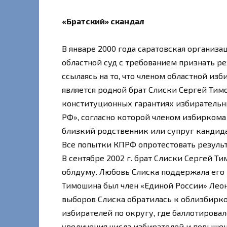
«Братский» скандал
В январе 2000 года саратовская организ
областной суд с требованием признать р
ссылаясь на то, что членом областной и
является родной брат Слиски Сергей Тимо
конституционных гарантиях избирательны
РФ», согласно которой членом избиркома
близкий родственник или супруг кандида
Все попытки КПРФ опротестовать результ
В сентябре 2002 г. брат Слиски Сергей Т
облдуму. Любовь Слиска поддержала его
Тимошина был член «Единой России» Леон
выборов Слиска обратилась к облизбирко
избирателей по округу, где баллотировалс
увеличения числа избирателей и повыше