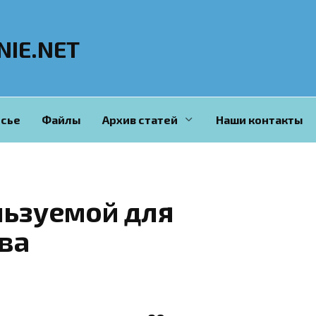
NIE.NET
сье
Файлы
Архив статей
Наши контакты
ользуемой для
ва