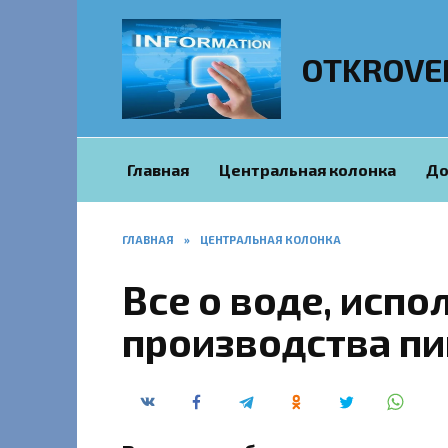
Перейти
к
содержанию
OTKROVE
Главная
Центральная колонка
До
ГЛАВНАЯ
»
ЦЕНТРАЛЬНАЯ КОЛОНКА
Все о воде, исп
производства пи