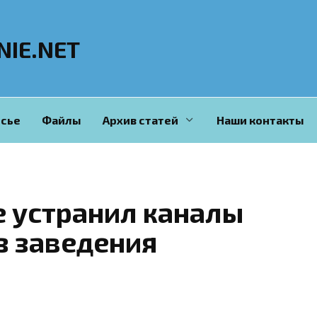
NIE.NET
сье
Файлы
Архив статей
Наши контакты
е устранил каналы
з заведения