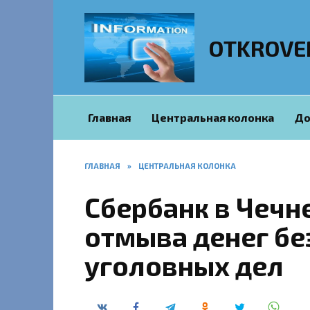
Перейти
к
содержанию
OTKROVE
Главная
Центральная колонка
До
ГЛАВНАЯ
»
ЦЕНТРАЛЬНАЯ КОЛОНКА
Сбербанк в Чечн
отмыва денег бе
уголовных дел