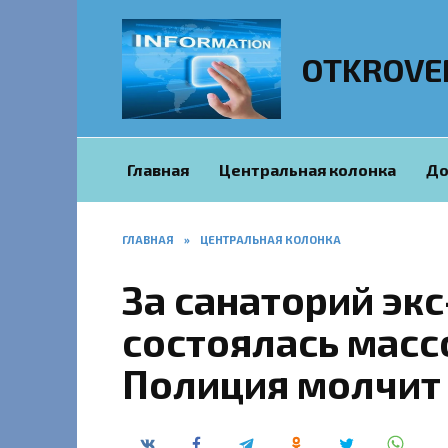
Перейти
к
содержанию
OTKROVE
Главная
Центральная колонка
До
ГЛАВНАЯ
»
ЦЕНТРАЛЬНАЯ КОЛОНКА
За санаторий эк
состоялась масс
Полиция молчит