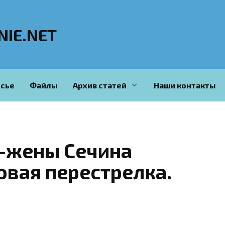
NIE.NET
сье
Файлы
Архив статей
Наши контакты
с-жены Сечина
овая перестрелка.