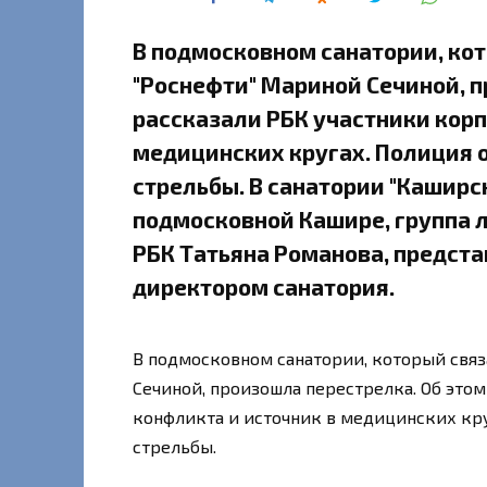
В подмосковном санатории, кот
"Pоснефти" Мариной Сечиной, п
рассказали РБК участники корп
медицинских кругах. Полиция 
стрельбы. ​В санатории "Кашир
подмосковной Кашире, группа 
РБК Татьяна Романова, предст
директором санатория.
В подмосковном санатории, который свя
Сечиной, произошла перестрелка. Об это
конфликта и источник в медицинских кр
стрельбы.