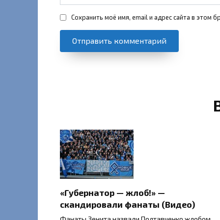
Сохранить моё имя, email и адрес сайта в этом
«Губернатор — жлоб!» —
скандировали фанаты (Видео)
Фанаты Зенита назвали Полтавченко жлобом.