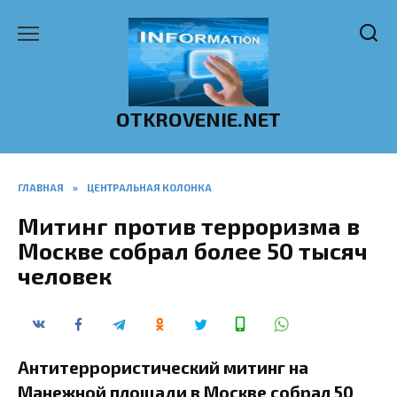
Перейти
к
содержанию
OTKROVENIE.NET
ГЛАВНАЯ
»
ЦЕНТРАЛЬНАЯ КОЛОНКА
Митинг против терроризма в
Москве собрал более 50 тысяч
человек
Антитеррористический митинг на
Манежной площади в Москве собрал 50