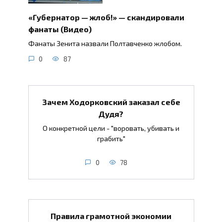
«Губернатор — жлоб!» — скандировали
фанаты (Видео)
Фанаты Зенита назвали Полтавченко жлобом.
0
87
Зачем Ходорковский заказал себе
Дудя?
О конкретной цели - "воровать, убивать и
грабить"
0
78
Правила грамотной экономии