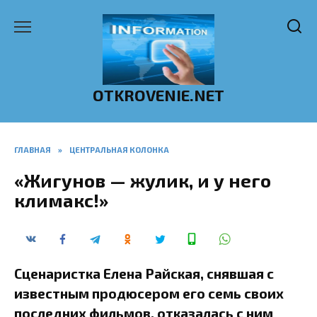
Перейти
к
содержанию
OTKROVENIE.NET
ГЛАВНАЯ
»
ЦЕНТРАЛЬНАЯ КОЛОНКА
«Жигунов — жулик, и у него
климакс!»
Сценаристка Елена Райская, снявшая с
известным продюсером его семь своих
последних фильмов, отказалась с ним