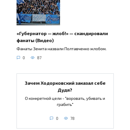
«Губернатор — жлоб!» — скандировали
фанаты (Видео)
Фанаты Зенита назвали Полтавченко жлобом.
0
87
Зачем Ходорковский заказал себе
Дудя?
О конкретной цели - "воровать, убивать и
грабить"
0
78