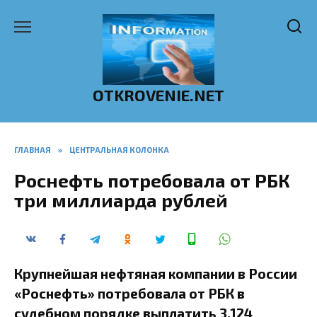
Перейти
к
содержанию
OTKROVENIE.NET
ГЛАВНАЯ
»
ЦЕНТРАЛЬНАЯ КОЛОНКА
Роснефть потребовала от РБК
три миллиарда рублей
Крупнейшая нефтяная компании в России
«Роснефть» потребовала от РБК в
судебном порядке выплатить 3,124