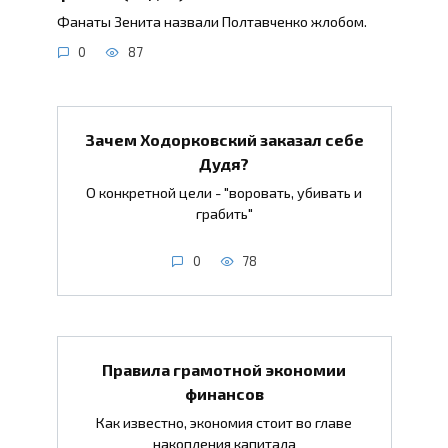
Фанаты Зенита назвали Полтавченко жлобом.
0
87
Зачем Ходорковский заказал себе
Дудя?
О конкретной цели - "воровать, убивать и
грабить"
0
78
Правила грамотной экономии
финансов
Как известно, экономия стоит во главе
накопления капитала